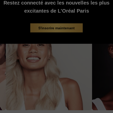
Restez connecté avec les nouvelles les plus
TEMPS DURE-T-ELLE ?
BLANCS
excitantes de L'Oréal Paris
MAI 11, 2026
JUILLET 17, 2023
S'inscrire maintenant