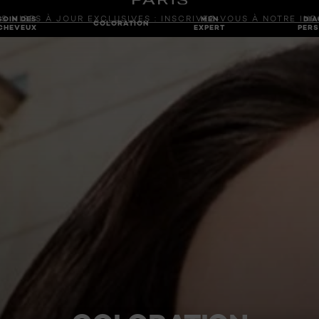
S MISES À JOUR EXCLUSIVES : INSCRIVEZ-VOUS À NOTRE IN
SOIN DES
MEN
DIA
COLORATION
CHEVEUX
EXPERT
PERS