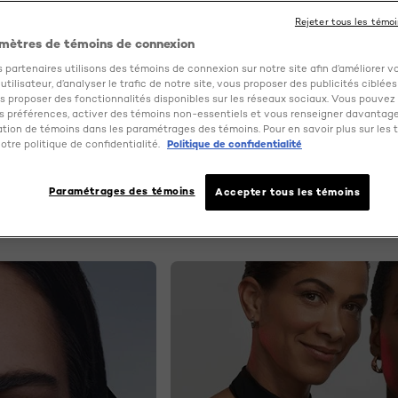
COLORATION
Rejeter tous les témo
mètres de témoins de connexion
 partenaires utilisons des témoins de connexion sur notre site afin d’améliorer v
tilisateur, d’analyser le trafic de notre site, vous proposer des publicités ciblées
us proposer des fonctionnalités disponibles sur les réseaux sociaux. Vous pouvez 
e rituel beauté grâce aux styles de coiffure les plus récent
 préférences, activer des témoins non-essentiels et vous renseigner davantage
 cheveux et aux conseils pratiques sur le maquillage et les s
sation de témoins dans les paramétrages des témoins. Pour en savoir plus sur les 
ation pour essayer quelque chose de nouveau ou découvrez l
otre politique de confidentialité.
Politique de confidentialité
des vedettes. Nos conseils beauté vous aident à créer une 
des classiques aux plus en vogue.
Paramétrages des témoins
Accepter tous les témoins