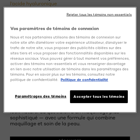
l’acide hyaluronique
Les fonds de teint liquides modernes vont des
Rejeter tous les témoins non-essentiels
formules mates à couvrance élevée aux hybrides
ultra-légers qui agissent comme des soins de la
Vos paramètres de témoins de connexion
peau, offrant un effet « seconde peau » et des
Nous et nos partenaires utilisons des témoins de connexion sur
bienfaits hydratants tout au long de la journée.
notre site afin d’améliorer votre expérience utilisateur, d’analyser le
trafic de notre site, vous proposer des publicités ciblées sur des
Ce qui les distingue
sites tiers et vous proposer des fonctionnalités disponibles sur les
réseaux sociaux. Vous pouvez gérer à tout moment vos préférences,
Une couvrance modulable, un fini homogène et
activer des témoins non-essentiels et vous renseigner davantage
des actifs comme l’acide hyaluronique, qui
en lien avec notre utilisation de témoins dans les paramétrages des
contribuent à lisser visiblement la peau tout en lui
témoins. Pour en savoir plus sur les témoins, consultez notre
apportant fraîcheur et éclat.
politique de confidentialité.
Politique de confidentialité
Idéal pour
Paramétrages des témoins
Accepter tous les témoins
Celles et ceux qui recherchent une couvrance
polyvalente adaptée à toutes les occasions — d’un
look naturel au quotidien à un maquillage plus
sophistiqué — avec une formule qui combine
maquillage et soin de la peau.