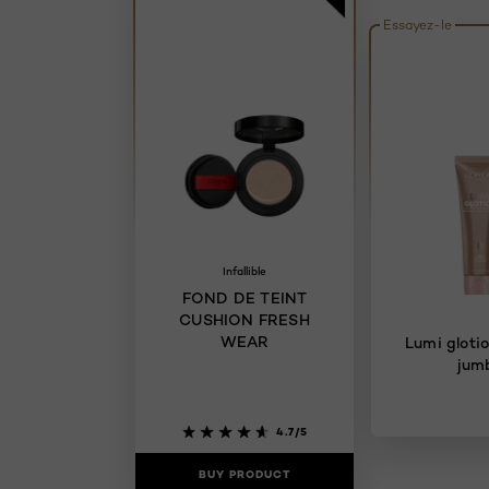
Essayez-le
Infallible
FOND DE TEINT
CUSHION FRESH
WEAR
Lumi gloti
jum
4.7/5
BUY PRODUCT