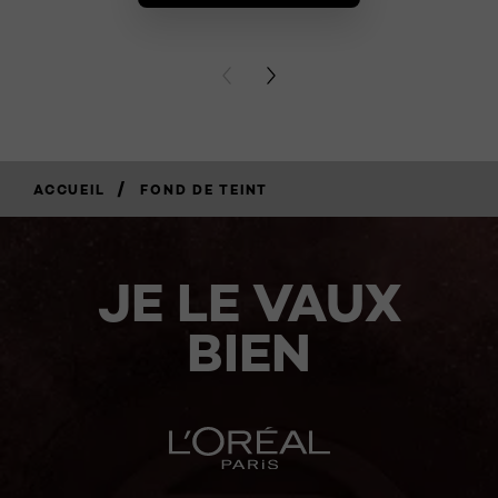
BUY PR
PREVIOUS CARD
NEXT CARD
/
ACCUEIL
FOND DE TEINT
JE LE VAUX
BIEN