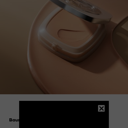
DÉCOUVREZ MAINTENANT
Baume teinté
:
Hyaluronic Balm