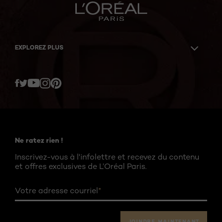
EXPLOREZ PLUS
Twitter
Facebook
YouTube
Instagram
Pinterest
Ne ratez rien !
Inscrivez-vous à l'infolettre et recevez du contenu
et offres exclusives de L’Oréal Paris.
Votre adresse courriel
*
JOINDRE MAINTENANT