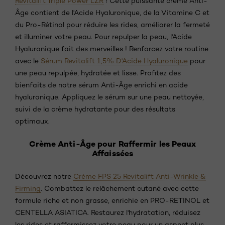
Revitalift Triple Power LZR
! Cette puissante crème Anti-
Âge contient de l'Acide Hyaluronique, de la Vitamine C et
du Pro-Rétinol pour réduire les rides, améliorer la fermeté
et illuminer votre peau. Pour repulper la peau, l'Acide
Hyaluronique fait des merveilles ! Renforcez votre routine
avec le
Sérum Revitalift 1,5% D'Acide Hyaluronique
pour
une peau repulpée, hydratée et lisse. Profitez des
bienfaits de notre sérum Anti-Âge enrichi en acide
hyaluronique. Appliquez le sérum sur une peau nettoyée,
suivi de la crème hydratante pour des résultats
optimaux.
Crème Anti-Âge pour Raffermir les Peaux
Affaissées
Découvrez notre
Crème FPS 25 Revitalift Anti-Wrinkle &
Firming
. Combattez le relâchement cutané avec cette
formule riche et non grasse, enrichie en PRO-RETINOL et
CENTELLA ASIATICA. Restaurez l'hydratation, réduisez
les rides et raffermissez votre peau pour un aspect plus