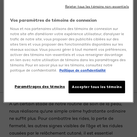
Rejeter tous les témoins non-essentiels
In this article
Vos paramètres de témoins de connexion
Nous et nos partenaires utilisons des témoins de connexion sur
Crème Anti-Âge pour les Premiers Signes de
notre site afin d’améliorer votre expérience utilisateur, d’analyser le
Rides
trafic de notre site, vous proposer des publicités ciblées sur des
Crème Anti-Âge pour Protéger la Barrière
sites tiers et vous proposer des fonctionnalités disponibles sur les
Cutanée
réseaux sociaux. Vous pouvez gérer à tout moment vos préférences,
Crème Anti-Âge pour Raffermir la Peau
activer des témoins non-essentiels et vous renseigner davantage
en lien avec notre utilisation de témoins dans les paramétrages des
Crème Anti-Âge pour Raffermir les Peaux
témoins. Pour en savoir plus sur les témoins, consultez notre
Affaissées
politique de confidentialité.
Politique de confidentialité
Crème Anti-Âge pour Traiter les Peaux Minces
et Fragiles
Paramétrages des témoins
Accepter tous les témoins
À un certain stade de notre routine de soin de la peau,
nous réalisons qu'une simple crème hydratante ordinaire
ne suffit plus. Pour combattre les rides, la perte de
fermeté, les autres signes visibles de l’âge et les ridules
causées par le relâchement cutané, il est essentiel