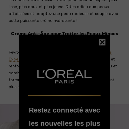
lisse, plus doux et plus jeune. Dites adieu aux peaux
affaissées et adoptez une peau radieuse et souple avec
cette puissante crème hydratante !
Crème Anti-Âge pour Traiter les Peaux Minces
et Fragiles
Revitalisez votre épiderme avec notre
Crème Wrinkle
Expert 55+
! Infusée de calcium, cette crème répare et
renforce votre peau délicate. Réconfortez votre peau et
combattez les signes de vieillissement avec cette
formule nourrissante. Adoptez dès aujourd'hui un teint
plus sain et plus résistant !
Restez connecté avec
les nouvelles les plus