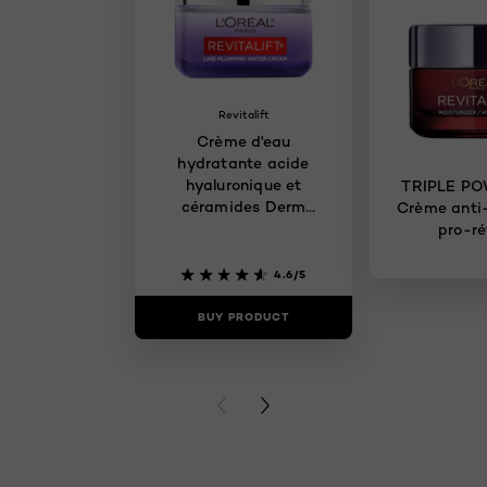
Revitalift
Crème d'eau
hydratante acide
hyaluronique et
TRIPLE P
céramides Derm
Crème anti
Intensives
pro-ré
4.6/5
BUY PRODUCT
BUY PR
PREVIOUS CARD
NEXT CARD