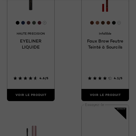
[Color]: #000000
[Color]: #1e2e55
[Color]: #603a3b
[Color]: #4a564c
[Color]: #682e3c
[Color]: #5b2815
[Color]: #8e584
[Color]: #4e2
[Color]: #6
[Color]: 
Davantage de couleurs sont disponible
Davanta
HAUTE PRECISION
Infallible
EYELINER
Faux Brow Feutre
LIQUIDE
Teinté à Sourcils
4.6/5
4.1/5
VOIR LE PRODUIT
VOIR LE PRODUIT
Essayez-le