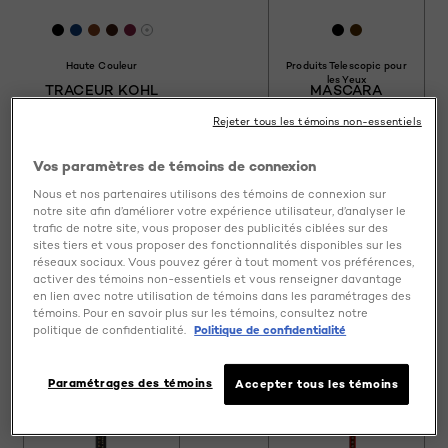
[Color]: #000000
[Color]: #0D3B75
[Color]: #7B3D1A
[Color]: #3B1A10
[Color]: #7B2040
[Color]: #00
[Color]: #4
Davantage de couleurs sont disponible
Haute Couleur
Produits Telescopic pour
les Yeux
TRACEUR KOHL
MASCARA
EXTENSIONIST
Rejeter tous les témoins non-essentiels
Vos paramètres de témoins de connexion
Nous et nos partenaires utilisons des témoins de connexion sur
notre site afin d’améliorer votre expérience utilisateur, d’analyser le
4.5/5
4.5/5
trafic de notre site, vous proposer des publicités ciblées sur des
sites tiers et vous proposer des fonctionnalités disponibles sur les
réseaux sociaux. Vous pouvez gérer à tout moment vos préférences,
VOIR LE PRODUIT
VOIR LE PRODUIT
activer des témoins non-essentiels et vous renseigner davantage
en lien avec notre utilisation de témoins dans les paramétrages des
Essayez-le
Essayez-le
témoins. Pour en savoir plus sur les témoins, consultez notre
politique de confidentialité.
Politique de confidentialité
Paramétrages des témoins
Accepter tous les témoins