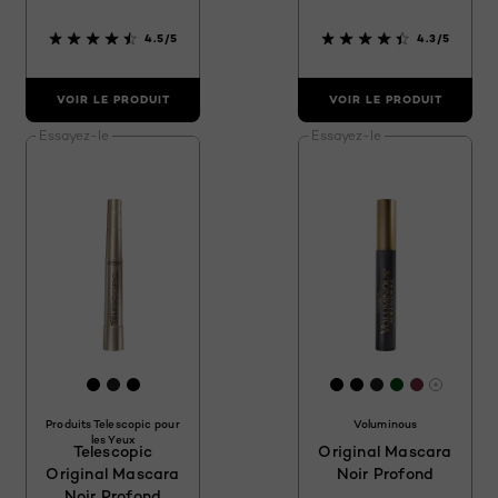
4.5/5
4.3/5
VOIR LE PRODUIT
VOIR LE PRODUIT
Essayez-le
Essayez-le
[Color]: #000000
[Color]: #231F20
[Color]: #000000
[Color]: #000000
[Color]: #0908
[Color]: #231
[Color]: #0
[Color]: 
Davanta
Produits Telescopic pour
Voluminous
les Yeux
Telescopic
Original Mascara
Original Mascara
Noir Profond
Noir Profond