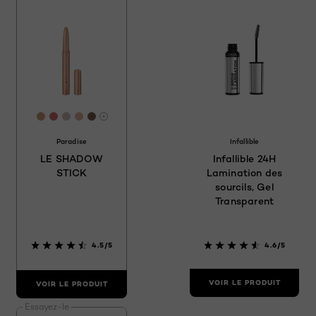
[Color]: #D19B7C
[Color]: #CE6E6F
[Color]: #C9C2BA
[Color]: #DCB09B
[Color]: #805C4F
Davantage de couleurs sont disponible
Paradise
Infallible
LE SHADOW
Infallible 24H
STICK
Lamination des
sourcils, Gel
Transparent
4.5/5
4.6/5
VOIR LE PRODUIT
VOIR LE PRODUIT
Essayez-le