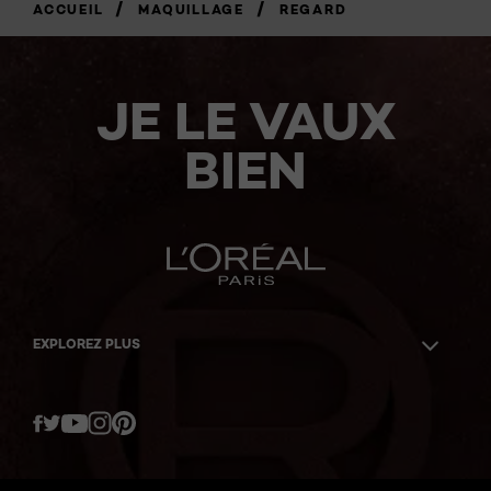
/
/
ACCUEIL
MAQUILLAGE
REGARD
JE LE VAUX
BIEN
EXPLOREZ PLUS
Twitter
Facebook
YouTube
Instagram
Pinterest