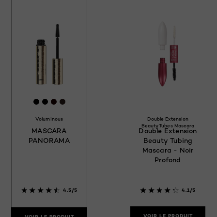
[Color]: #000000
[Color]: #000000
[Color]: #1A0000
[Color]: #2c1e1b
Voluminous
Double Extension
Beauty Tubes Mascara
MASCARA
Double Extension
PANORAMA
Beauty Tubing
Mascara - Noir
Profond
4.5/5
4.1/5
VOIR LE PRODUIT
VOIR LE PRODUIT