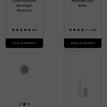
Lash Paradise
Mascara Noir
Moonlight
Balm
Mascara
5/5
4.2/5
VOIR LE PRODUIT
VOIR LE PRODUIT
Essayez-le
[Color]: #B0C2EF
[Color]: #323435
[Color]: #E29C50