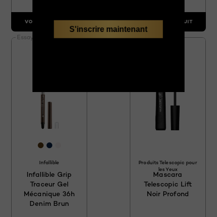
VOIR LE PRODUIT
VOIR LE PRODUIT
S'inscrire maintenant
Essayez-le
Essayez-le
[Color]: #5b3c11
[Color]: #03224C
[Color]: #F7F2F1
Infallible
Produits Telescopic pour
les Yeux
Infallible Grip
Mascara
Traceur Gel
Telescopic Lift
Mécanique 36h
Noir Profond
Denim Brun