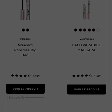
[Color]: #100704
[Color]: #000000
[Color]: #000000
[Color]: #0000
[Color]: #351
[Color]: #1
[Color]:
Davanta
Paradise
Voluminous
Mascara
LASH PARADISE
Paradise Big
MASCARA
Deal
4.5/5
4.1/5
VOIR LE PRODUIT
VOIR LE PRODUIT
Essayez-le