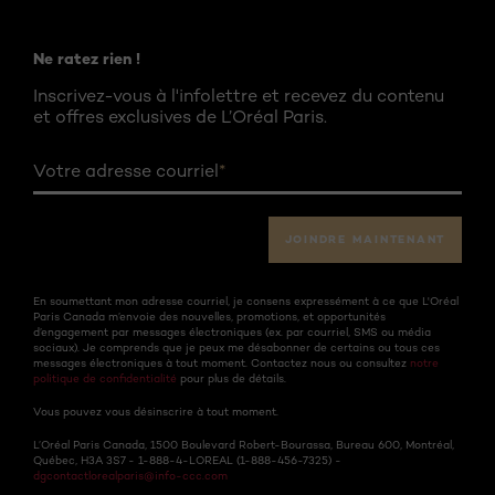
Ne ratez rien !
Inscrivez-vous à l'infolettre et recevez du contenu
et offres exclusives de L’Oréal Paris.
Votre adresse courriel
*
JOINDRE MAINTENANT
En soumettant mon adresse courriel, je consens expressément à ce que L'Oréal
Paris Canada m’envoie des nouvelles, promotions, et opportunités
d’engagement par messages électroniques (ex. par courriel, SMS ou média
sociaux). Je comprends que je peux me désabonner de certains ou tous ces
messages électroniques à tout moment. Contactez nous ou consultez
notre
politique de confidentialité
pour plus de détails.
Vous pouvez vous désinscrire à tout moment.
L’Oréal Paris Canada, 1500 Boulevard Robert-Bourassa, Bureau 600, Montréal,
Québec, H3A 3S7 - 1-888-4-LOREAL (1-888-456-7325) -
dgcontactlorealparis@info-ccc.com