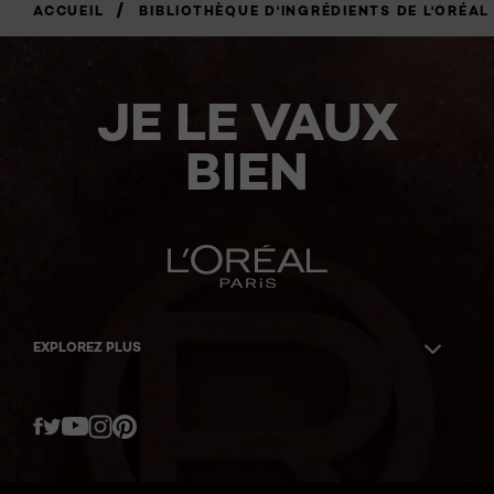
/
ACCUEIL
BIBLIOTHÈQUE D'INGRÉDIENTS DE L'ORÉAL
JE LE VAUX
BIEN
EXPLOREZ PLUS
Twitter
Facebook
YouTube
Instagram
Pinterest