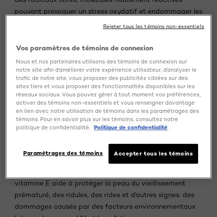
pouvant provoquer un stress oxydatif et endommager les
la vitamine E
cellules de la peau. En tant qu'antioxydant,
Rejeter tous les témoins non-essentiels
aide à intercepter et à neutraliser ces radicaux libres
nocifs avant qu'ils ne puissent nuire à la structure et à
Vos paramètres de témoins de connexion
l'apparence de la peau.
Nous et nos partenaires utilisons des témoins de connexion sur
notre site afin d’améliorer votre expérience utilisateur, d’analyser le
QUELS SONT LES BIENFAITS
trafic de notre site, vous proposer des publicités ciblées sur des
sites tiers et vous proposer des fonctionnalités disponibles sur les
DE LA VITAMINE E POUR LA
réseaux sociaux. Vous pouvez gérer à tout moment vos préférences,
PEAU ?
activer des témoins non-essentiels et vous renseigner davantage
en lien avec notre utilisation de témoins dans les paramétrages des
témoins. Pour en savoir plus sur les témoins, consultez notre
politique de confidentialité.
Politique de confidentialité
Protection antioxydante :
la vitamine E est un puissant
antioxydant qui aide à neutraliser les radicaux libres, qui
Paramétrages des témoins
Accepter tous les témoins
peuvent provoquer un stress oxydatif et des dommages
à la peau. En luttant contre les radicaux libres, la
vitamine E aide à protéger la peau du vieillissement
prématuré, des ridules, des rides et d'autres signes. des
dommages causés par des facteurs environnementaux