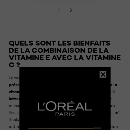
PREVIOUS CARD
NEXT CARD
QUELS SONT LES BIENFAITS
DE LA COMBINAISON DE LA
VITAMINE E AVEC LA VITAMINE
C ?
la vitamine E
Lorsqu'elle est appliquée localement,
présente des effets synergiques remarquables avec la
vitamine C
, améliorant ainsi leur capacité collective à
lutter contre les radicaux libres
. Cette combinaison
puissante est particulièrement évidente dans le sérum
Revitalift Derm Intensives à 12 % de vitamine C pure
, où
l'inclusion de vitamine E amplifie les propriétés
antioxydantes déjà impressionnantes de la formulation