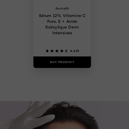
Revitalift
Sérum 12% Vitamine C
Pure, E + Acide
Salicylique Derm
Intensives
4.4/5
BUY PRODUCT