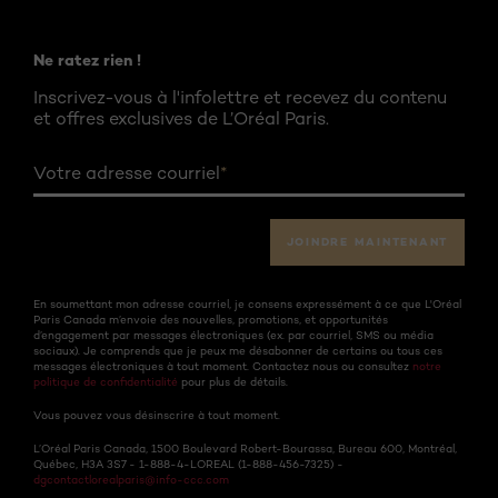
Ne ratez rien !
Inscrivez-vous à l'infolettre et recevez du contenu
et offres exclusives de L’Oréal Paris.
Votre adresse courriel
*
JOINDRE MAINTENANT
En soumettant mon adresse courriel, je consens expressément à ce que L'Oréal
Paris Canada m’envoie des nouvelles, promotions, et opportunités
d’engagement par messages électroniques (ex. par courriel, SMS ou média
sociaux). Je comprends que je peux me désabonner de certains ou tous ces
messages électroniques à tout moment. Contactez nous ou consultez
notre
politique de confidentialité
pour plus de détails.
Vous pouvez vous désinscrire à tout moment.
L’Oréal Paris Canada, 1500 Boulevard Robert-Bourassa, Bureau 600, Montréal,
Québec, H3A 3S7 - 1-888-4-LOREAL (1-888-456-7325) -
dgcontactlorealparis@info-ccc.com