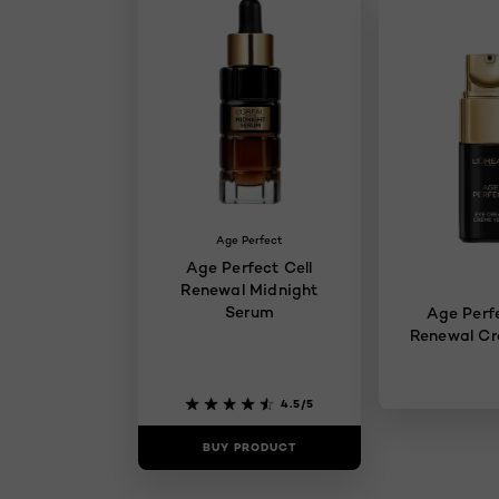
Age Perfect
Age Perfect Cell
Renewal Midnight
Serum
Age Perfe
Renewal C
4.5/5
BUY PRODUCT
BUY PR