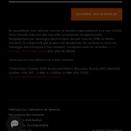
JOINDRE MAINTENANT
En soumettant mon adresse courriel, je consens expressément à ce que L'Oréal
Paris Canada m’envoie des nouvelles, promotions, et opportunités
d’engagement par messages électroniques (ex. par courriel, SMS ou média
sociaux). Je comprends que je peux me désabonner de certains ou tous ces
messages électroniques à tout moment. Contactez nous ou consultez
notre
politique de confidentialité
pour plus de détails.
Vous pouvez vous désinscrire à tout moment.
L’Oréal Paris Canada, 1500 Boulevard Robert-Bourassa, Bureau 600, Montréal,
Québec, H3A 3S7 - 1-888-4-LOREAL (1-888-456-7325) -
dgcontactlorealparis@info-ccc.com
Politique sur l’utilisation de témoins
Paramètres des témoins
Conditions d'utilisation
Politique de Confidentialité
Canada-fr
@ 2026 L'Oréal Paris