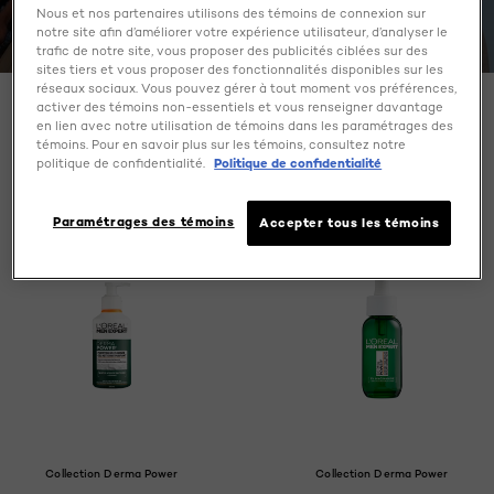
Nous et nos partenaires utilisons des témoins de connexion sur
DERMA POWER
notre site afin d’améliorer votre expérience utilisateur, d’analyser le
trafic de notre site, vous proposer des publicités ciblées sur des
sites tiers et vous proposer des fonctionnalités disponibles sur les
réseaux sociaux. Vous pouvez gérer à tout moment vos préférences,
activer des témoins non-essentiels et vous renseigner davantage
en lien avec notre utilisation de témoins dans les paramétrages des
SPECIFY MY NEEDS
témoins. Pour en savoir plus sur les témoins, consultez notre
3 result(s)
politique de confidentialité.
Politique de confidentialité
Paramétrages des témoins
Accepter tous les témoins
Collection Derma Power
Collection Derma Power