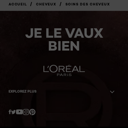
/
/
ACCUEIL
CHEVEUX
SOINS DES CHEVEUX
JE LE VAUX
BIEN
EXPLOREZ PLUS
Twitter
Facebook
YouTube
Instagram
Pinterest