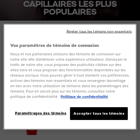
CAPILLAIRES LES PLUS
POPULAIRES
Découvrez les soins capillaires les plus populaires de
Rejeter tous les témoins non-essentiels
L'Oréal Paris CA. Trouvez vos shampooings, revitalisants et
traitements pour les cheveux colorés, abimés, …
Vos paramètres de témoins de connexion
Nous et nos partenaires utilisons des témoins de connexion sur
notre site afin d’améliorer votre expérience utilisateur, d’analyser le
trafic de notre site, vous proposer des publicités ciblées sur des
SPECIFY MY NEEDS (1)
7 result(s)
sites tiers et vous proposer des fonctionnalités disponibles sur les
réseaux sociaux. Vous pouvez gérer à tout moment vos préférences,
activer des témoins non-essentiels et vous renseigner davantage
en lien avec notre utilisation de témoins dans les paramétrages des
témoins. Pour en savoir plus sur les témoins, consultez notre
politique de confidentialité.
Politique de confidentialité
Paramétrages des témoins
Accepter tous les témoins