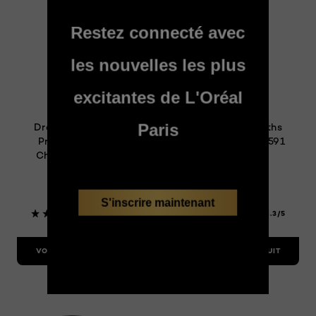
Restez connecté avec
les nouvelles les plus
excitantes de L'Oréal
Hair Expertise
Hair Expertise
Paris
Dream Lengths
Dream Lengths
Protecteur de
Shampooing 591
Chaleur, 130ml
ml
S'inscrire maintenant
4.5/5
4.3/5
VOIR LE PRODUIT
VOIR LE PRODUIT