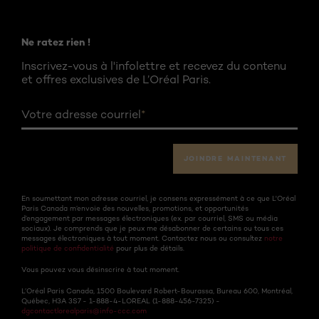
Ne ratez rien !
Inscrivez-vous à l'infolettre et recevez du contenu
et offres exclusives de L’Oréal Paris.
Votre adresse courriel
*
JOINDRE MAINTENANT
En soumettant mon adresse courriel, je consens expressément à ce que L'Oréal
Paris Canada m’envoie des nouvelles, promotions, et opportunités
d’engagement par messages électroniques (ex. par courriel, SMS ou média
sociaux). Je comprends que je peux me désabonner de certains ou tous ces
messages électroniques à tout moment. Contactez nous ou consultez
notre
politique de confidentialité
pour plus de détails.
Vous pouvez vous désinscrire à tout moment.
L’Oréal Paris Canada, 1500 Boulevard Robert-Bourassa, Bureau 600, Montréal,
Québec, H3A 3S7 - 1-888-4-LOREAL (1-888-456-7325) -
dgcontactlorealparis@info-ccc.com