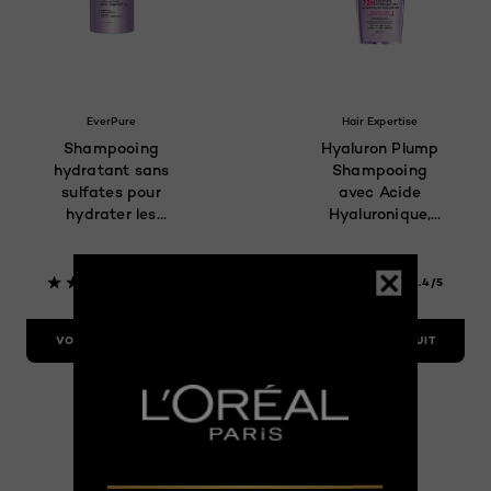
EverPure
Hair Expertise
Shampooing
Hyaluron Plump
hydratant sans
Shampooing
sulfates pour
avec Acide
hydrater les
Hyaluronique,
cheveux secs
591ml
4.4/5
4.4/5
VOIR LE PRODUIT
VOIR LE PRODUIT