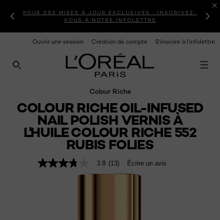
POUR DES MISES À JOUR EXCLUSIVES : INSCRIVEZ-
VOUS À NOTRE INFOLETTRE
Ouvrir une session
Création de compte
S'inscrire à l'infolettre
RECHERCHE CE SITE
Colour Riche
COLOUR RICHE OIL-INFUSED
NAIL POLISH VERNIS À
L'HUILE COLOUR RICHE 552
RUBIS FOLIES
3.8
(13)
Écrire un avis
3.8
étoiles
sur
5
,
valeur
de