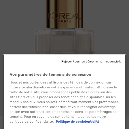
Read
13
Reviews.
Lien
vers
la
même
page.
Rejeter tous les témoins non-essentiels
Vos paramètres de témoins de connexion
Nous et nos partenaires utilisons des témoins de connexion sur
notre site afin d’améliorer votre expérience utilisateur, d’analyser le
trafic de notre site, vous proposer des publicités ciblées sur des
sites tiers et vous proposer des fonctionnalités disponibles sur les
réseaux sociaux. Vous pouvez gérer à tout moment vos préférences,
activer des témoins non-essentiels et vous renseigner davantage
en lien avec notre utilisation de témoins dans les paramétrages des
témoins. Pour en savoir plus sur les témoins, consultez notre
politique de confidentialité.
Politique de confidentialité
Color