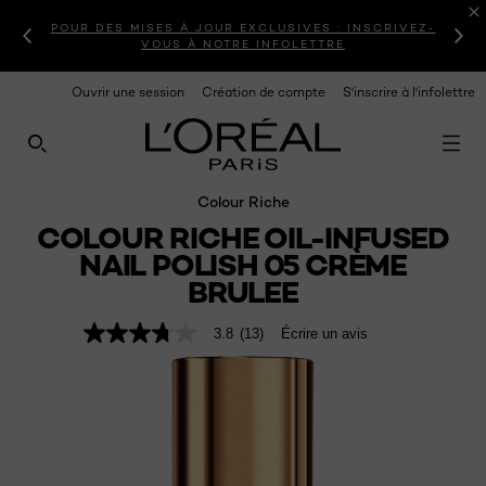
POUR DES MISES À JOUR EXCLUSIVES : INSCRIVEZ-
VOUS À NOTRE INFOLETTRE
Ouvrir une session
Création de compte
S'inscrire à l'infolettre
RECHERCHE CE SITE
Colour Riche
COLOUR RICHE OIL-INFUSED
NAIL POLISH 05 CRÈME
BRULEE
3.8
(13)
Écrire un avis
3.8
étoiles
sur
5
,
valeur
de
note
moyenne.