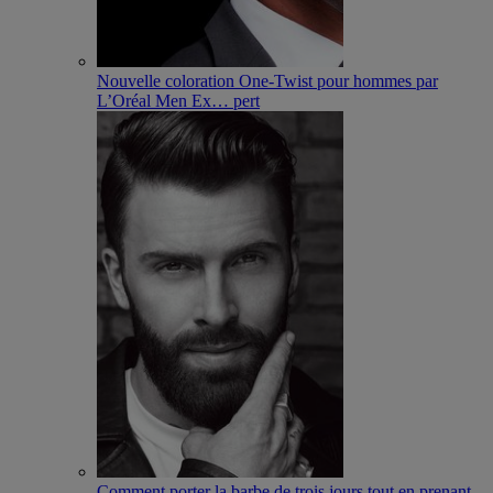
Nouvelle coloration One-Twist pour hommes par
L’Oréal Men Ex
…
pert
Comment porter la barbe de trois jours tout en prenant