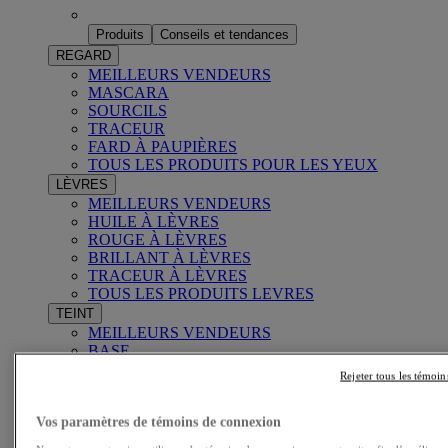
Produits
Conseils et tendances
REGARD
MEILLEURS VENDEURS
MASCARA
SOURCILS
TRACEUR
FARD À PAUPIÈRES
TOUS LES PRODUITS POUR LES YEUX
LÈVRES
MEILLEURS VENDEURS
HUILE À LÈVRES
ROUGE À LÈVRES
BRILLANT À LÈVRES
TRACEUR À LÈVRES
TOUS LES PRODUITS LEVRES
TEINT
MEILLEURS VENDEURS
BASE
FOND DE TEINT
Rejeter tous les témoin
CORRECTEUR
POUDRE
FARDS À JOUES ET POUDRES BRONZANTES
Vos paramètres de témoins de connexion
ILLUMINATEUR