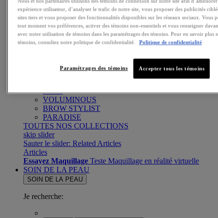
Nous et nos partenaires utilisons des témoins de connexion sur notre site afin d’améliorer
SPRAY FIXATEUR ET POUDRE FIXATRICE
expérience utilisateur, d’analyser le trafic de notre site, vous proposer des publicités ciblé
TOUS LES PRODUITS TEINT
sites tiers et vous proposer des fonctionnalités disponibles sur les réseaux sociaux. Vous 
Essayez Maquillage
Teste Maquillage en réalité virtuelle
tout moment vos préférences, activer des témoins non-essentiels et vous renseigner davan
avec notre utilisation de témoins dans les paramétrages des témoins. Pour en savoir plus s
COLLECTION
témoins, consultez notre politique de confidentialité.
Politique de confidentialité
COLOUR RICHE
INFALLIBLE
Paramétrages des témoins
Accepter tous les témoins
TELESCOPIC
TRUE MATCH
LUMI
VOLUMINOUS
BROW STYLIST
PARADISE
TOUTES NOS COLLECTIONS
skip slider
Sauter le slider: Related Articles
Articles
Essayez Maquillage
Teste Maquillage en réalité virtuelle
SOIN DE LA PEAU
SOIN DE LA PEAU
Je recherche: