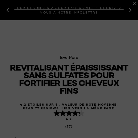
POUR DES MISES À JOUR EXCLUSIVES : INSCRIVEZ-
VOUS À NOTRE INFOLETTRE
EverPure
REVITALISANT ÉPAISSISSANT
SANS SULFATES POUR
FORTIFIER LES CHEVEUX
FINS
4.2 ÉTOILES SUR 5 , VALEUR DE NOTE MOYENNE.
READ 77 REVIEWS. LIEN VERS LA MÊME PAGE.
4.2
(77)