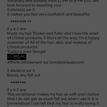
Saturday and Sunday from 12 PM to 8 PM EST. We
look forward to assisting you!
5 étoile(s) sur 5.
It makes you feel very confident and beautiful.
PRECIOUS 79
il y a 2 ans
Made my hair Thicker and fuller and I love the smell
of L'Oreal products. 5 Stars all the way. I'm a happy
customer of All of the hair ,skin, and makeup of
L'Oreal products..
Traduire avec Google
Affiché initialement sur lorealparisusa.com
5 étoile(s) sur 5.
Barely any fall out
ANONYME
il y a 2 ans
This conditioner makes my hair so soft and I notice
that I do not get as much fall out when I use it. It is
tremendous! I can tell that my hair is really loving it