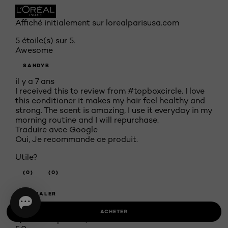
Affiché initialement sur lorealparisusa.com
5 étoile(s) sur 5.
Awesome
SANDYB
il y a 7 ans
I received this to review from #topboxcircle. I love
this conditioner it makes my hair feel healthy and
strong. The scent is amazing, I use it everyday in my
morning routine and I will repurchase.
Traduire avec Google
Oui, Je recommande ce produit.
Utile?
(0)
(0)
SIGNALER
Qualité du produit
ACHETER
Qualité du produit, 5.0 sur 5