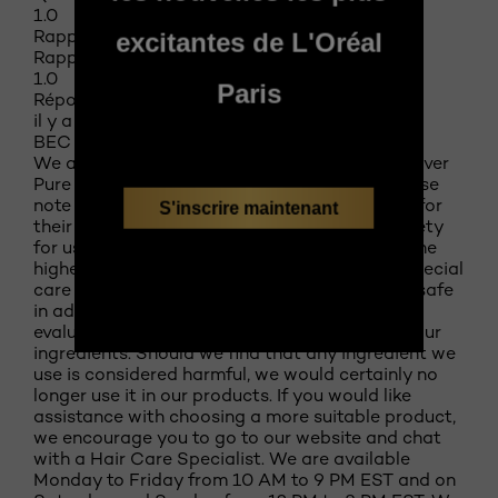
1.0
Rapport qualité-prix du produit
excitantes de L'Oréal
Rapport qualité-prix du produit, 1.0 sur 5
1.0
Paris
Réponse de L'Oreal Paris Canada :
il y a 10 mois
BEC
We are sorry about your experience with our Ever
Pure Sulfate Free Thickening Conditioner. Please
note that the ingredients we use are selected for
S'inscrire maintenant
their efficacy as well as for their record of safety
for use. As we are committed to formulating the
highest quality products, we at L'Oréal take special
care to ensure that all ingredients we use are safe
in addition to being beneficial. We continually
evaluate the most current information about our
ingredients. Should we find that any ingredient we
use is considered harmful, we would certainly no
longer use it in our products. If you would like
assistance with choosing a more suitable product,
we encourage you to go to our website and chat
with a Hair Care Specialist. We are available
Monday to Friday from 10 AM to 9 PM EST and on