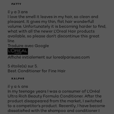
PATTY
il y a 3 ans
I love the smell it leaves in my hair, so clean and
pleasant. It gives my thin, flat hair wonderfull
volume. Unfortunately it is becoming harder to find,
what with all the newer L'Oreal Hair products
available, so please don't discontinue this great
line.
Traduire avec Google
Affiché initialement sur lorealparisusa.com
5 étoile(s) sur 5.
Best Conditioner for Fine Hair
KALPHS
il y a 4 ans
In my teenage years I was a consumer of L’Oréal
Ultra Rich Beauty Formula Conditioner. After the
product disappeared from the market, I switched
to a competitor’s product. Recently, I have become
dissatisfied with the shampoo and conditioner I