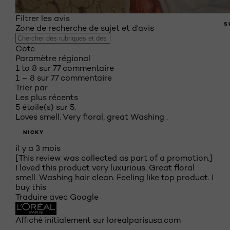
Filtrer les avis
S
Zone de recherche de sujet et d'avis
Cote
Paramètre régional
1 to 8 sur 77 commentaire
1 – 8 sur 77 commentaire
Trier par
Les plus récents
5 étoile(s) sur 5.
Loves smell. Very floral, great Washing .
NICKY
il y a 3 mois
[This review was collected as part of a promotion.]
I loved this product very luxurious. Great floral
smell. Washing hair clean. Feeling like top product. I
buy this
Traduire avec Google
Affiché initialement sur lorealparisusa.com