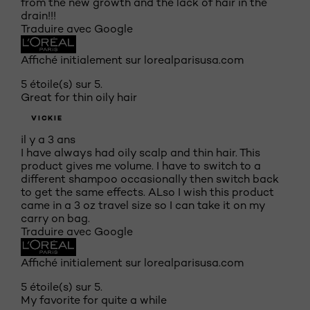
from the new growth and the lack of hair in the
drain!!!
Traduire avec Google
Affiché initialement sur lorealparisusa.com
5 étoile(s) sur 5.
Great for thin oily hair
VICKIE
il y a 3 ans
I have always had oily scalp and thin hair. This
product gives me volume. I have to switch to a
different shampoo occasionally then switch back
to get the same effects. ALso I wish this product
came in a 3 oz travel size so I can take it on my
carry on bag.
Traduire avec Google
Affiché initialement sur lorealparisusa.com
5 étoile(s) sur 5.
My favorite for quite a while