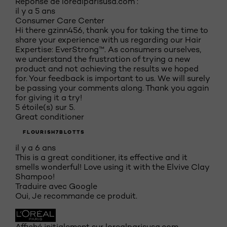
Réponse de lorealparisusa.com :
il y a 5 ans
Consumer Care Center
Hi there gzinn456, thank you for taking the time to
share your experience with us regarding our Hair
Expertise: EverStrong™. As consumers ourselves,
we understand the frustration of trying a new
product and not achieving the results we hoped
for. Your feedback is important to us. We will surely
be passing your comments along. Thank you again
for giving it a try!
5 étoile(s) sur 5.
Great conditioner
FLOURISH7BLOTTS
il y a 6 ans
This is a great conditioner, its effective and it
smells wonderful! Love using it with the Elvive Clay
Shampoo!
Traduire avec Google
Oui, Je recommande ce produit.
Affiché initialement sur lorealparisusa.com