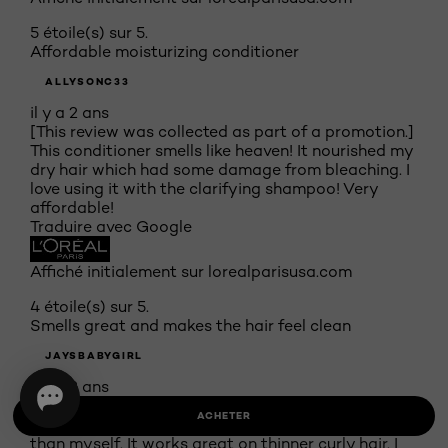
5 étoile(s) sur 5.
Affordable moisturizing conditioner
ALLYSONC33
il y a 2 ans
[This review was collected as part of a promotion.]
This conditioner smells like heaven! It nourished my
dry hair which had some damage from bleaching. I
love using it with the clarifying shampoo! Very
affordable!
Traduire avec Google
Affiché initialement sur lorealparisusa.com
4 étoile(s) sur 5.
Smells great and makes the hair feel clean
JAYSBABYGIRL
il y a 2 ans
[This review was collected as part of a promotion.]
ACHETER
I loved using this shampoo on my toddler more
than myself. It works great on thinner curly hair. I