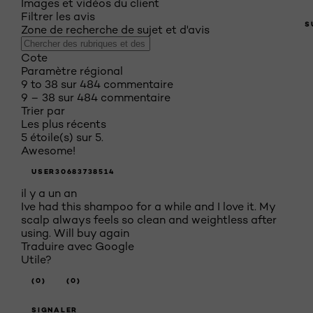
Images et vidéos du client
Filtrer les avis
S
Zone de recherche de sujet et d'avis
Cote
Paramètre régional
9 to 38 sur 484 commentaire
9 – 38 sur 484 commentaire
Trier par
Les plus récents
5 étoile(s) sur 5.
Awesome!
USER30683738514
il y a un an
Ive had this shampoo for a while and I love it. My
scalp always feels so clean and weightless after
using. Will buy again
Traduire avec Google
Utile?
(0)
(0)
SIGNALER