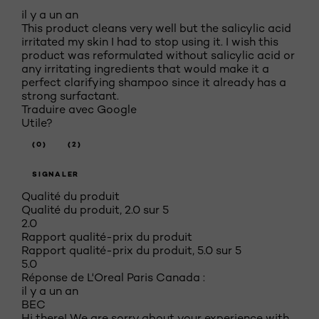
il y a un an
This product cleans very well but the salicylic acid
irritated my skin I had to stop using it. I wish this
product was reformulated without salicylic acid or
any irritating ingredients that would make it a
perfect clarifying shampoo since it already has a
strong surfactant.
Traduire avec Google
Utile?
(0)
(2)
SIGNALER
Qualité du produit
Qualité du produit, 2.0 sur 5
2.0
Rapport qualité-prix du produit
Rapport qualité-prix du produit, 5.0 sur 5
5.0
Réponse de L'Oreal Paris Canada :
il y a un an
BEC
Hi there! We are sorry about your experience with