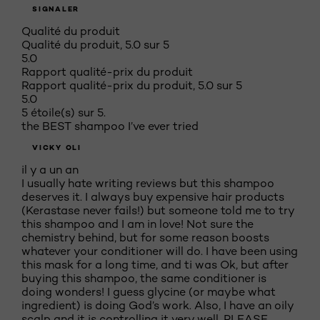
SIGNALER
Qualité du produit
Qualité du produit, 5.0 sur 5
5.0
Rapport qualité-prix du produit
Rapport qualité-prix du produit, 5.0 sur 5
5.0
5 étoile(s) sur 5.
the BEST shampoo I’ve ever tried
VICKY OLI
il y a un an
I usually hate writing reviews but this shampoo
deserves it. I always buy expensive hair products
(Kerastase never fails!) but someone told me to try
this shampoo and I am in love! Not sure the
chemistry behind, but for some reason boosts
whatever your conditioner will do. I have been using
this mask for a long time, and ti was Ok, but after
buying this shampoo, the same conditioner is
doing wonders! I guess glycine (or maybe what
ingredient) is doing God’s work. Also, I have an oily
scalp and it is controlling it very well. PLEASE,