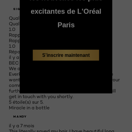
excitantes de L'Oréal
SIGNALER
Qualité du produit
Paris
Qualité du produit, 1.0 sur 5
1.0
Rapport qualité-prix du produit
Rapport qualité-prix du produit, 1.0 sur 5
1.0
Réponse de L'Oreal Paris Canada :
S'inscrire maintenant
il y a 2 mois
BEC
We are sorry about your experience with our
EverPure Sulfate Free Clarifying Shampoo. We
want to assist, therefore, we have forwarded your
comments to the appropriate department for
further assistance. A member from our team will
get in touch with you shortly.
5 étoile(s) sur 5.
Miracle in a bottle
MANDY
il y a 7 mois
This literally saved my hair. I have beautiful long