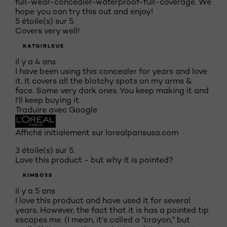
full-wear-concealer-waterproof-full-coverage. We
hope you can try this out and enjoy!
5 étoile(s) sur 5.
Covers very well!
KATGIRLSUE
il y a 4 ans
I have been using this concealer for years and love
it. It covers all the blotchy spots on my arms &
face. Some very dark ones. You keep making it and
I'll keep buying it.
Traduire avec Google
Affiché initialement sur lorealparisusa.com
3 étoile(s) sur 5.
Love this product - but why it is pointed?
KIMBO58
il y a 5 ans
I love this product and have used it for several
years. However, the fact that it is has a pointed tip
escapes me. (I mean, it's called a "crayon," but