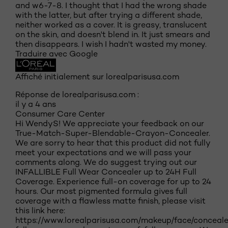
and w6-7-8. I thought that I had the wrong shade
with the latter, but after trying a different shade,
neither worked as a cover. It is greasy, translucent
on the skin, and doesn't blend in. It just smears and
then disappears. I wish I hadn't wasted my money.
Traduire avec Google
Affiché initialement sur lorealparisusa.com
Réponse de lorealparisusa.com :
il y a 4 ans
Consumer Care Center
Hi WendyS! We appreciate your feedback on our
True-Match-Super-Blendable-Crayon-Concealer.
We are sorry to hear that this product did not fully
meet your expectations and we will pass your
comments along. We do suggest trying out our
INFALLIBLE Full Wear Concealer up to 24H Full
Coverage. Experience full-on coverage for up to 24
hours. Our most pigmented formula gives full
coverage with a flawless matte finish, please visit
this link here:
https://www.lorealparisusa.com/makeup/face/concealer/