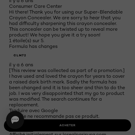
il y a 6 ans
Consumer Care Center
Hi there! Thank you for using our Super-Blendable
Crayon Concealer. We are sorry to hear that you
had difficulty sharpening this crayon concealer.
This concealer can be twisted up to reveal more
product! We hope you give it a try soon!
1 étoile(s) sur 5.
Formula has changes
CLM72
il y a 6 ans
[This review was collected as part of a promotion.]
I have used and loved the crayon for years to cover
a raised dark birth mark. Sadly the formula has
been changed and it is too sheer and thin to do the
job. I was very disappointed that my go to product
was modified. The search continues for a
replacement.
Traduire avec Google
Non, Je ne recommande pas ce produit.
ACHETER
Affiché initialement sur lorealparisusa.com