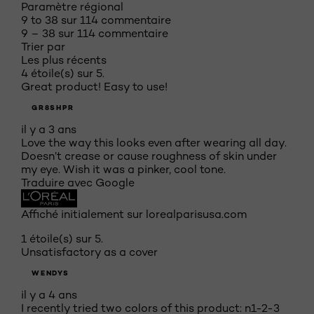
Paramètre régional
9 to 38 sur 114 commentaire
9 – 38 sur 114 commentaire
Trier par
Les plus récents
4 étoile(s) sur 5.
Great product! Easy to use!
GR8SHPR
il y a 3 ans
Love the way this looks even after wearing all day.
Doesn’t crease or cause roughness of skin under
my eye. Wish it was a pinker, cool tone.
Traduire avec Google
Affiché initialement sur lorealparisusa.com
1 étoile(s) sur 5.
Unsatisfactory as a cover
WENDYS
il y a 4 ans
I recently tried two colors of this product: n1-2-3