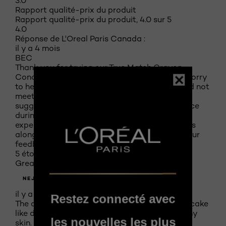
3.0
Rapport qualité-prix du produit
Rapport qualité-prix du produit, 4.0 sur 5
4.0
Réponse de L'Oreal Paris Canada :
il y a 4 mois
BEC
Thank you for trying our True Match Crayon
Concealer N1 2 3 Fair / Light Neutral. We are sorry
to hear that the formulation of the product did not
meet your expectations. Alternatively, we may
suggest placing the product in a cool, dry space
during storage. We have documented your
experience, and we are passing your comments
along to our team. Thanks again for sharing your
feedback.
5 étoile(s) sur 5.
Great
NEJ77
il y a 9 mois
Restez connecté avec
The crayon has enough moisture so it doesn't cake
like dry cover-up, and it blends very well into my
les nouvelles les plus
skin.