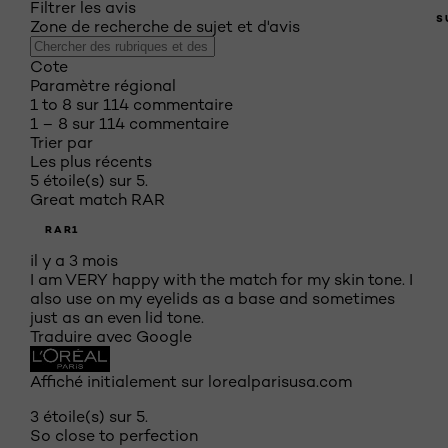
Filtrer les avis
S
Zone de recherche de sujet et d'avis
Cote
Paramètre régional
1 to 8 sur 114 commentaire
1 – 8 sur 114 commentaire
Trier par
Les plus récents
5 étoile(s) sur 5.
Great match RAR
RAR1
il y a 3 mois
I am VERY happy with the match for my skin tone. I
also use on my eyelids as a base and sometimes
just as an even lid tone.
Traduire avec Google
Affiché initialement sur lorealparisusa.com
3 étoile(s) sur 5.
So close to perfection