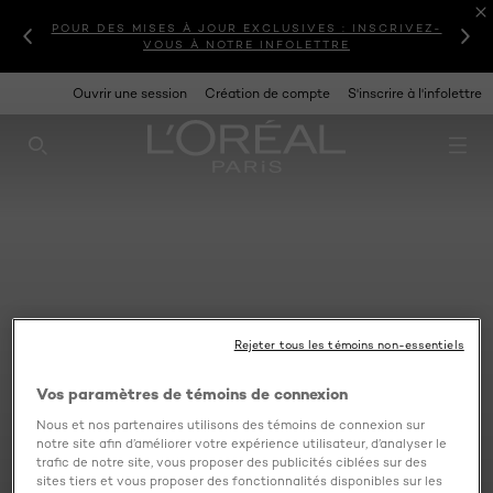
POUR DES MISES À JOUR EXCLUSIVES : INSCRIVEZ-
VOUS À NOTRE INFOLETTRE
Ouvrir une session
Création de compte
S'inscrire à l'infolettre
RECHERCHE CE SITE
Rejeter tous les témoins non-essentiels
Vos paramètres de témoins de connexion
Nous et nos partenaires utilisons des témoins de connexion sur
notre site afin d’améliorer votre expérience utilisateur, d’analyser le
trafic de notre site, vous proposer des publicités ciblées sur des
sites tiers et vous proposer des fonctionnalités disponibles sur les