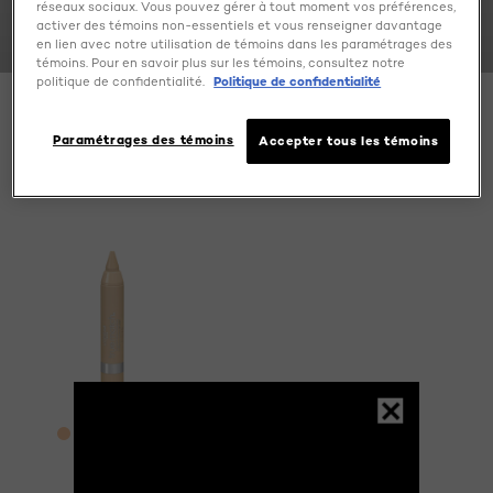
TRUE MATCH CRAYON
réseaux sociaux. Vous pouvez gérer à tout moment vos préférences,
activer des témoins non-essentiels et vous renseigner davantage
CONCEALER
en lien avec notre utilisation de témoins dans les paramétrages des
témoins. Pour en savoir plus sur les témoins, consultez notre
politique de confidentialité.
Politique de confidentialité
Paramétrages des témoins
SPECIFY MY NEEDS
Accepter tous les témoins
1 result(s)
[Color]: #fdcba2
[Color]: #F2BD95
[Color]: #E1A174
[Color]: #eeb694
[Color]: #E2A787
Davantage de couleurs sont disponible
True Match