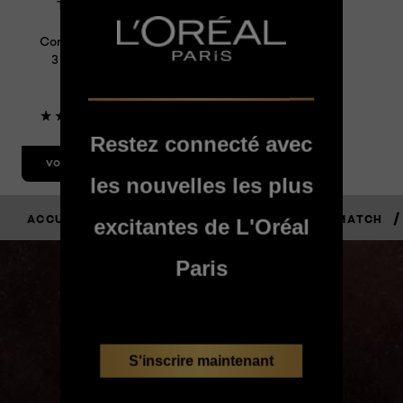
True Match
Crayon
Concealer N1-2-
3 Clair / Pâle
Neutre
3.7/5
Restez connecté avec
VOIR LE PRODUIT
les nouvelles les plus
/
/
/
/
ACCUEIL
MAQUILLAGE
TEINT
TRUE MATCH
excitantes de L'Oréal
Paris
JE LE VAUX
BIEN
S'inscrire maintenant