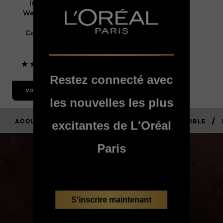
Infallible Full
Wear Concealer
Infallible
Correcteur Full
Wear Caramel
400
4.4/5
Restez connecté avec
VOIR LE PRODUIT
les nouvelles les plus
/
/
/
/
ACCUEIL
MAQUILLAGE
TEINT
INFALLIBLE
excitantes de L'Oréal
Paris
JE LE VAUX
BIEN
S'inscrire maintenant