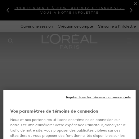
POUR DES MISES À JOUR EXCLUSIVES : INSCRIVEZ-
VOUS À NOTRE INFOLETTRE
Ouvrir une session
Création de compte
S'inscrire à l'infolettre
RECHERCHE CE SITE
Rejeter tous les témoins non-essentiels
Vos paramètres de témoins de connexion
Nous et nos partenaires utilisons des témoins de connexion sur
notre site afin d’améliorer votre expérience utilisateur, d’analyser le
trafic de notre site, vous proposer des publicités ciblées sur des
sites tiers et vous proposer des fonctionnalités disponibles sur les