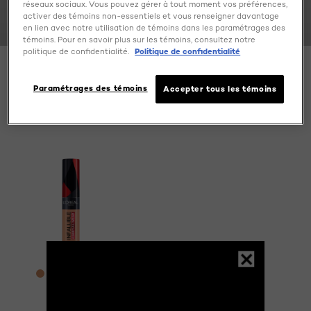
INFALLIBLE FULL WEAR
réseaux sociaux. Vous pouvez gérer à tout moment vos préférences,
activer des témoins non-essentiels et vous renseigner davantage
CONCEALER
en lien avec notre utilisation de témoins dans les paramétrages des
témoins. Pour en savoir plus sur les témoins, consultez notre
politique de confidentialité.
Politique de confidentialité
Paramétrages des témoins
SPECIFY MY NEEDS
Accepter tous les témoins
1 result(s)
[Color]: #d18c61
[Color]: #d19661
[Color]: #dea373
[Color]: #e6b094
[Color]: #f5d1bf
Davantage de couleurs sont disponible
Infallible