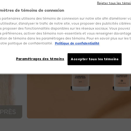
Rejeter tous les témo
mètres de témoins de connexion
 partenaires utilisons des témoins de connexion sur notre site afin d’améliorer v
tilisateur, d’analyser le trafic de notre site, vous proposer des publicités ciblées
us proposer des fonctionnalités disponibles sur les réseaux sociaux. Vous pouvez 
 préférences, activer des témoins non-essentiels et vous renseigner davantage
sation de témoins dans les paramétrages des témoins. Pour en savoir plus sur les 
otre politique de confidentialité.
Politique de confidentialité
Paramétrages des témoins
Accepter tous les témoins