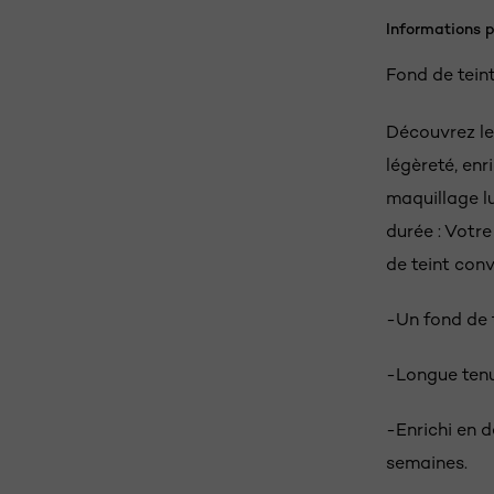
Informations p
Fond de teint
Découvrez le 
légèreté, enr
maquillage l
durée : Votr
de teint con
-Un fond de t
-Longue tenu
-Enrichi en d
semaines.