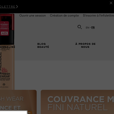
FOLETTRE
Ouvrir une session
Création de compte
S'inscrire à l'infolettre
FR
EN
Choisir votre langue
RECHERCHE 
GNOSTIC
BLOG
À PROPOS DE
ONNALISÉ
BEAUTÉ
NOUS
ACHETER
NEXT CARD