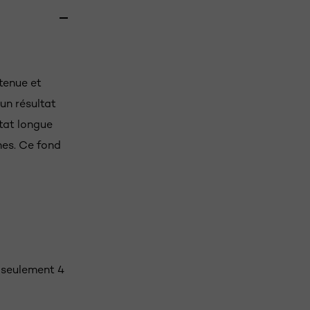
 tenue et
 un résultat
ltat longue
nes. Ce fond
n seulement 4