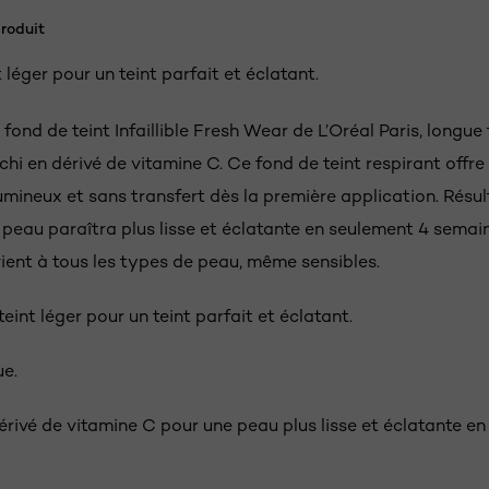
roduit
 léger pour un teint parfait et éclatant.
fond de teint Infaillible Fresh Wear de L’Oréal Paris, longue
ichi en dérivé de vitamine C. Ce fond de teint respirant offre
umineux et sans transfert dès la première application. Résu
e peau paraîtra plus lisse et éclatante en seulement 4 semai
vient à tous les types de peau, même sensibles.
eint léger pour un teint parfait et éclatant.
e.
érivé de vitamine C pour une peau plus lisse et éclatante e