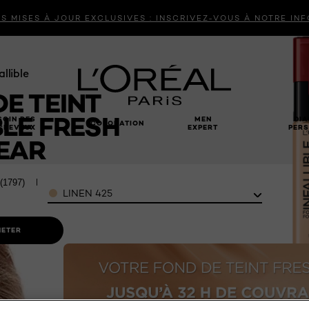
S MISES À JOUR EXCLUSIVES : INSCRIVEZ-VOUS À NOTRE IN
allible
E TEINT
BLE FRESH
SOIN DES
MEN
DIA
COLORATION
CHEVEUX
EXPERT
PERS
EAR
(1797)
Écrire un avis
Color
LINEN 425
HETER