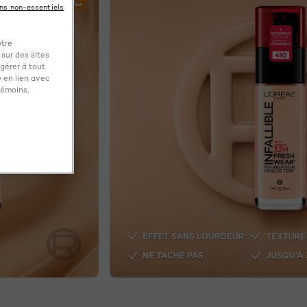
ins non-essentiels
otre
 sur des sites
gérer à tout
 en lien avec
témoins,