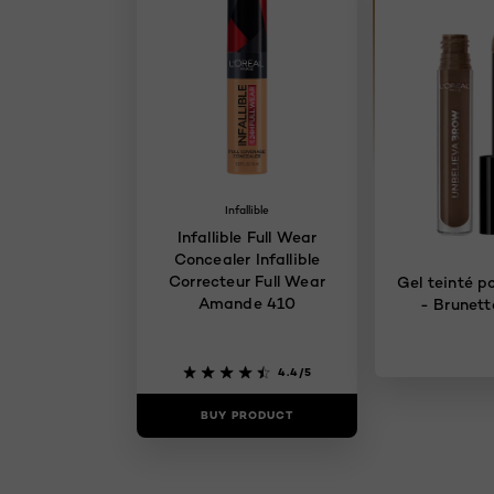
Infallible
Infallible Full Wear
Concealer Infallible
Correcteur Full Wear
Gel teinté po
Amande 410
- Brunett
4.4/5
BUY PRODUCT
BUY PR