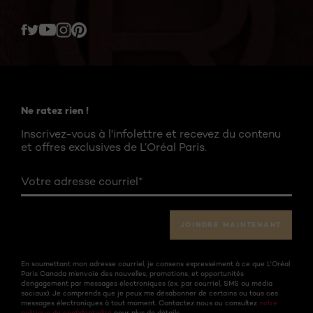
Twitter
Facebook
YouTube
Instagram
Pinterest
Ne ratez rien !
Inscrivez-vous à l'infolettre et recevez du contenu
et offres exclusives de L’Oréal Paris.
Votre adresse courriel
*
JOINDRE MAINTENANT
En soumettant mon adresse courriel, je consens expressément à ce que L'Oréal
Paris Canada m’envoie des nouvelles, promotions, et opportunités
d’engagement par messages électroniques (ex. par courriel, SMS ou média
sociaux). Je comprends que je peux me désabonner de certains ou tous ces
messages électroniques à tout moment. Contactez nous ou consultez
notre
politique de confidentialité
pour plus de détails.