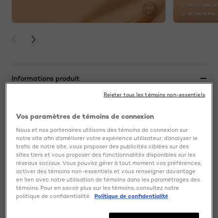
PREVIOUS CARD
NEXT CARD
Informations produit
Rejeter tous les témoins non-essentiels
Notre longue tenue la plus légère. Formule hydrofuge,
résiste à la sueur et au transfer pour une tenue 24H. La
Vos paramètres de témoins de connexion
texture fine glisse sur la peau pour créer un effet seconde
Nous et nos partenaires utilisons des témoins de connexion sur
peau. Couvrance modulable.
notre site afin d’améliorer votre expérience utilisateur, d’analyser le
trafic de notre site, vous proposer des publicités ciblées sur des
Découvrez notre longue tenue la plus légère. Le fond de
sites tiers et vous proposer des fonctionnalités disponibles sur les
teint Fresh procure une couvrance moyenne à complète
réseaux sociaux. Vous pouvez gérer à tout moment vos préférences,
activer des témoins non-essentiels et vous renseigner davantage
qui dure jusqu’à 24h et permet à la peau de respirer. Les 3
en lien avec notre utilisation de témoins dans les paramétrages des
absorbeurs d’huile dans la formule résistent la sueur, l’eau,
témoins. Pour en savoir plus sur les témoins, consultez notre
et le transfert. La formule ultra-mince s’applique aisément
politique de confidentialité.
Politique de confidentialité
pour créer un teint et maquillage frais qui durent toute la