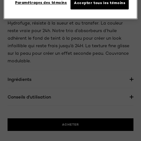
journée. Ce fond de teint est pour tous les types de peau
Paramétrages des témoins
Accepter tous les témoins
et est disponible en 30 nuances.Notre formule la plus
respirable pour une couvrance moyenne à complète.
Hydrofuge, résiste à la sueur et au transfer. La couleur
reste vraie pour 24h. Notre trio d’absorbeurs d’huile
adhèrent le fond de teint à la peau pour créer un look
infaillible qui reste frais jusqu’à 24H. La texture fine glisse
sur la peau pour créer un effet seconde peau. Couvrance
modulable.
Ingrédients
Conseils d'utilisation
ACHETER