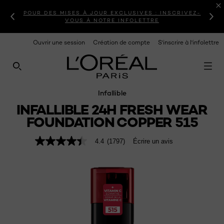
POUR DES MISES À JOUR EXCLUSIVES : INSCRIVEZ-
VOUS À NOTRE INFOLETTRE
Ouvrir une session
Création de compte
S'inscrire à l'infolettre
RECHERCHE CE SITE
Infallible
INFALLIBLE 24H FRESH WEAR
FOUNDATION COPPER 515
4.4
(1797)
Écrire un avis
4.4
étoiles
sur
5
,
valeur
de
note
moyenne.
Read