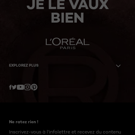
JE LE VAUX
BIEN
EXPLOREZ PLUS
Twitter
Facebook
YouTube
Instagram
Pinterest
Ne ratez rien !
Inscrivez-vous à l'infolettre et recevez du contenu