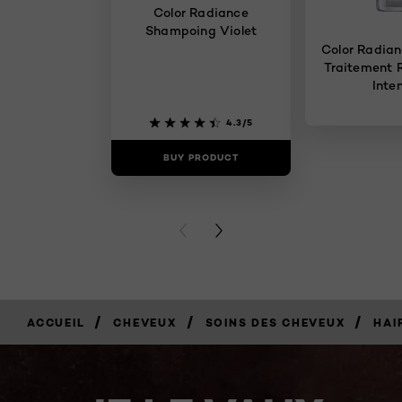
Color Radiance
Shampoing Violet
Color Radia
Traitement 
Inte
4.3/5
BUY PRODUCT
BUY PR
PREVIOUS CARD
NEXT CARD
/
/
/
ACCUEIL
CHEVEUX
SOINS DES CHEVEUX
HAI