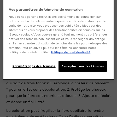
Vos paramètres de témoins de connexion
Nous et nos partenaires utilisons des témoins de connexion sur
notre site afin d’améliorer votre expérience utilisateur, d’analyser le
trafic de notre site, vous proposer des publicités ciblées sur des
sites tiers et vous proposer des fonctionnalités disponibles sur les
réseaux sociaux. Vous pouvez gérer à tout moment vos préférences,
activer des témoins non-essentiels et vous renseigner davantage
en lien avec notre utilisation de témoins dans les paramétrages des
témoins. Pour en savoir plus sur les témoins, consultez notre
politique de confidentialité.
Politique de confidentialité
Informations produit
La coloration peut fragiliser la fibre capillaire, la rendre
Paramétrages des témoins
Accepter tous les témoins
plus à risque de se décolorer. Color Radiance nourrit et
protège les cheveux afin d’en prolonger l’éclat. Une formule
qui agit de trois façons: 1. Prolonge la couleur visiblement
* pour un effet sans décoloration. 2. Protège les cheveux
pour que la fibre soit nourrie et adoucie. 3. Ajoute de l’éclat
et donne un fini lustré.
La coloration peut fragiliser la fibre capillaire, la rendre
plus à risque de se décolorer. Color Radiance nourrit et