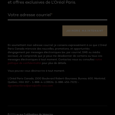
et offres exclusives de L’Oréal Paris.
Votre adresse courriel
*
JOINDRE MAINTENANT
En soumettant mon adresse courriel, je consens expressément à ce que L'Oréal
Paris Canada m’envoie des nouvelles, promotions, et opportunités
d’engagement par messages électroniques (ex. par courriel, SMS ou média
sociaux). Je comprends que je peux me désabonner de certains ou tous ces
messages électroniques à tout moment. Contactez nous ou consultez
notre
politique de confidentialité
pour plus de détails.
Vous pouvez vous désinscrire à tout moment.
L’Oréal Paris Canada, 1500 Boulevard Robert-Bourassa, Bureau 600, Montréal,
Québec, H3A 3S7 - 1-888-4-LOREAL (1-888-456-7325) -
dgcontactlorealparis@info-ccc.com
Politique sur l’utilisation de témoins