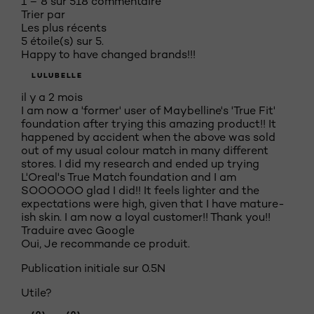
1 – 8 sur 518 commentaire
Trier par
Les plus récents
5 étoile(s) sur 5.
Happy to have changed brands!!!
LULUBELLE
il y a 2 mois
I am now a 'former' user of Maybelline's 'True Fit'
foundation after trying this amazing product!! It
happened by accident when the above was sold
out of my usual colour match in many different
stores. I did my research and ended up trying
L'Oreal's True Match foundation and I am
SOOOOOO glad I did!! It feels lighter and the
expectations were high, given that I have mature-
ish skin. I am now a loyal customer!! Thank you!!
Traduire avec Google
Oui, Je recommande ce produit.
Publication initiale sur
0.5N
Utile?
(0)
(0)