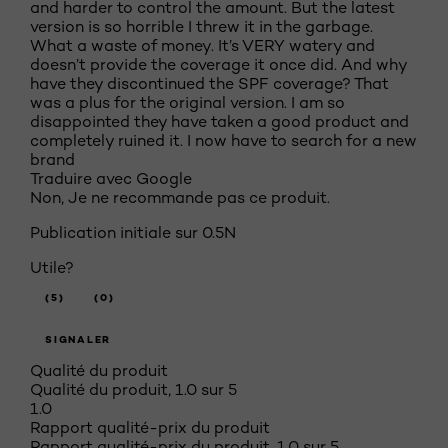
and harder to control the amount. But the latest
version is so horrible I threw it in the garbage.
What a waste of money. It’s VERY watery and
doesn’t provide the coverage it once did. And why
have they discontinued the SPF coverage? That
was a plus for the original version. I am so
disappointed they have taken a good product and
completely ruined it. I now have to search for a new
brand
Traduire avec Google
Non, Je ne recommande pas ce produit.
Publication initiale sur
0.5N
Utile?
(5)
(0)
SIGNALER
Qualité du produit
Qualité du produit, 1.0 sur 5
1.0
Rapport qualité-prix du produit
Rapport qualité-prix du produit, 1.0 sur 5