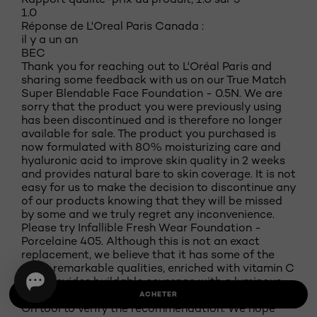
1.0
Réponse de L'Oreal Paris Canada :
il y a un an
BEC
Thank you for reaching out to L'Oréal Paris and
sharing some feedback with us on our True Match
Super Blendable Face Foundation - 0.5N. We are
sorry that the product you were previously using
has been discontinued and is therefore no longer
available for sale. The product you purchased is
now formulated with 80% moisturizing care and
hyaluronic acid to improve skin quality in 2 weeks
and provides natural bare to skin coverage. It is not
easy for us to make the decision to discontinue any
of our products knowing that they will be missed
by some and we truly regret any inconvenience.
Please try Infallible Fresh Wear Foundation -
Porcelaine 405. Although this is not an exact
replacement, we believe that it has some of the
same remarkable qualities, enriched with vitamin C
and provides buildable coverage with a luminous
finish. We encourage you to utilize the Virtual Try-
ACHETER
On tool to verify the recommendation. We hope