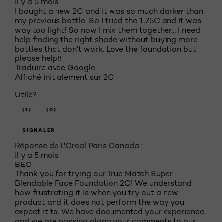
il y a 5 mois
I bought a new 2C and it was so much darker than
my previous bottle. So I tried the 1.75C and it was
way too light! So now I mix them together… I need
help finding the right shade without buying more
bottles that don’t work. Love the foundation but
please help!!
Traduire avec Google
Affiché initialement sur 2C
Utile?
(1)
(0)
SIGNALER
Réponse de L'Oreal Paris Canada :
il y a 5 mois
BEC
Thank you for trying our True Match Super
Blendable Face Foundation 2C! We understand
how frustrating it is when you try out a new
product and it does not perform the way you
expect it to. We have documented your experience,
and we are passing along your comments to our