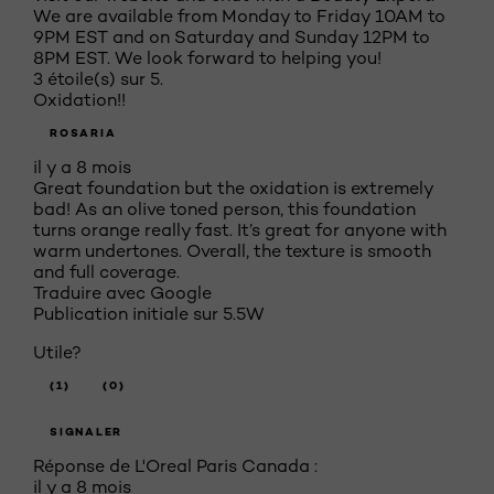
We are available from Monday to Friday 10AM to
9PM EST and on Saturday and Sunday 12PM to
8PM EST. We look forward to helping you!
3 étoile(s) sur 5.
Oxidation!!
ROSARIA
il y a 8 mois
Great foundation but the oxidation is extremely
bad! As an olive toned person, this foundation
turns orange really fast. It’s great for anyone with
warm undertones. Overall, the texture is smooth
and full coverage.
Traduire avec Google
Publication initiale sur
5.5W
Utile?
(1)
(0)
SIGNALER
Réponse de L'Oreal Paris Canada :
il y a 8 mois