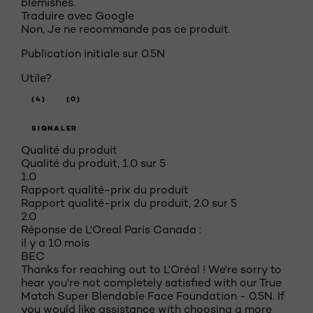
blemishes.
Traduire avec Google
Non, Je ne recommande pas ce produit.
Publication initiale sur
0.5N
Utile?
(4)
(0)
SIGNALER
Qualité du produit
Qualité du produit, 1.0 sur 5
1.0
Rapport qualité-prix du produit
Rapport qualité-prix du produit, 2.0 sur 5
2.0
Réponse de L'Oreal Paris Canada :
il y a 10 mois
BEC
Thanks for reaching out to L'Oréal ! We're sorry to
hear you're not completely satisfied with our True
Match Super Blendable Face Foundation - 0.5N. If
you would like assistance with choosing a more