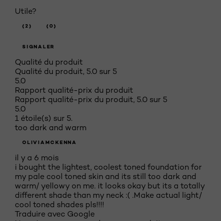
Utile?
(2)
(0)
SIGNALER
Qualité du produit
Qualité du produit, 5.0 sur 5
5.0
Rapport qualité-prix du produit
Rapport qualité-prix du produit, 5.0 sur 5
5.0
1 étoile(s) sur 5.
too dark and warm
OLIVIAMCKENNA
il y a 6 mois
i bought the lightest, coolest toned foundation for
my pale cool toned skin and its still too dark and
warm/ yellowy on me. it looks okay but its a totally
different shade than my neck :( .Make actual light/
cool toned shades pls!!!!
Traduire avec Google