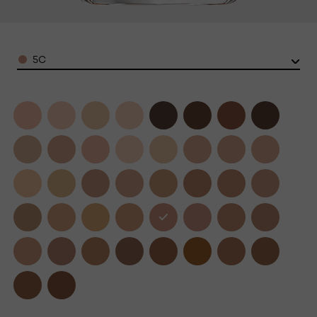
Color
5C