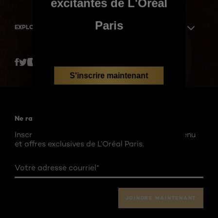
excitantes de L'Oréal
Paris
EXPLOREZ PLUS
Twitter
Facebook
YouTube
Instagram
Pinterest
S'inscrire maintenant
Ne ratez rien !
Inscrivez-vous à l'infolettre et recevez du contenu
et offres exclusives de L’Oréal Paris.
Votre adresse courriel
*
JOINDRE MAINTENANT