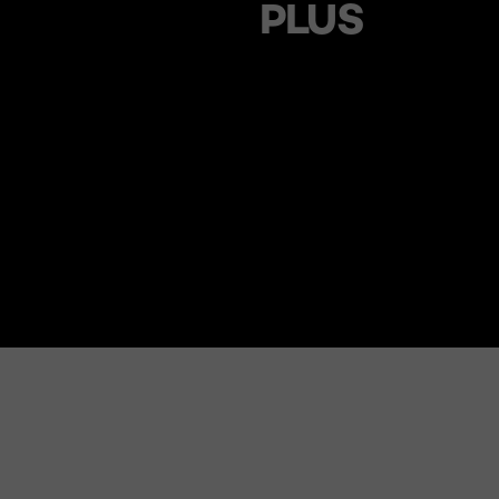
PLUS
Sauter le slider: related products