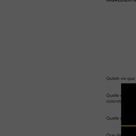
Qu'est-ce que 
Quelle est la d
coloration L'O
Quelle nuance 
Que devrais-je