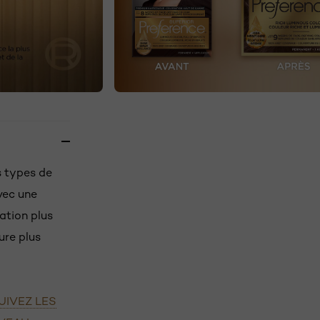
s types de
vec une
ation plus
ure plus
UIVEZ LES