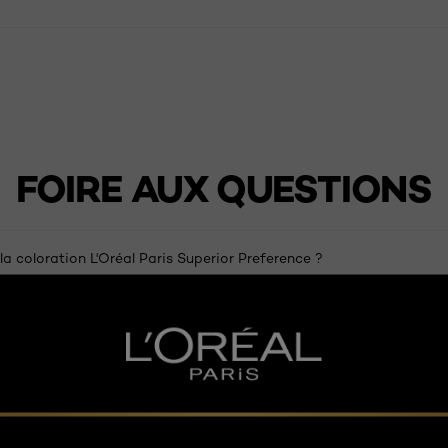
FOIRE AUX QUESTIONS
la coloration L'Oréal Paris Superior Preference ?
ifférence entre la coloration L'Oréal Paris Superior Preference et la
réal Paris Excellence Crème?
de L'Oréal Paris Superior Preference devrais-je choisir ?
 utiliser pour entretenir ma couleur de cheveux ?