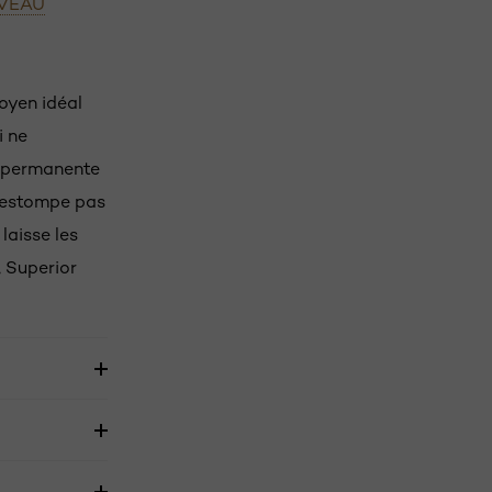
UVEAU
oyen idéal
i ne
n permanente
s'estompe pas
laisse les
 Superior