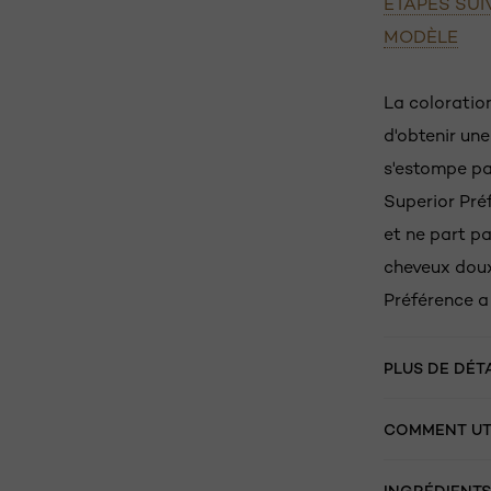
ÉTAPES SU
MODÈLE
La coloratio
d'obtenir une
s'estompe pa
Superior Pré
et ne part pa
cheveux doux
Préférence a
PLUS DE DÉT
COMMENT UTI
INGRÉDIENTS