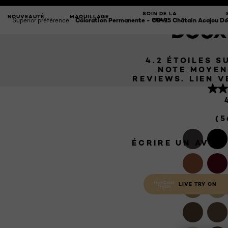
CHÂTAI
POUR DE
SOIN DE LA
NOUVEAUTÉ
MAQUILLAGE
Superior préférence
Coloration Permanente - CB415 Châtain Acajou D
PEAU
DOUX
4.2 ÉTOILES S
NOTE MOYEN
REVIEWS.
(5
ÉCRIRE UN AVIS
LIVE TRY ON