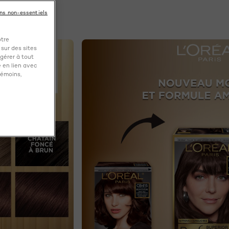
ins non-essentiels
otre
NEXT CARD
 sur des sites
gérer à tout
 en lien avec
témoins,