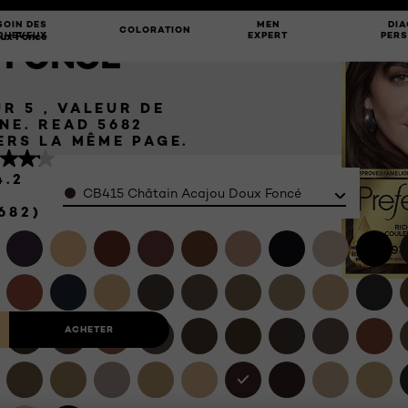
N ACAJOU
S MISES À JOUR EXCLUSIVES : INSCRIVEZ-VOUS À NOTRE IN
SOIN DES
MEN
DIA
COLORATION
oux Foncé
CHEVEUX
EXPERT
PERS
 FONCÉ
UR 5 , VALEUR DE
NE. READ 5682
 LIEN VERS LA MÊME PAGE.
4.2
Color
CB415 Châtain Acajou Doux Foncé
682)
ACHETER