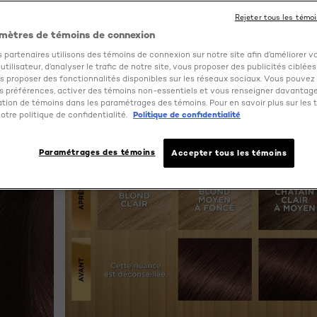
Rejeter tous les témo
mètres de témoins de connexion
 partenaires utilisons des témoins de connexion sur notre site afin d’améliorer v
tilisateur, d’analyser le trafic de notre site, vous proposer des publicités ciblées
us proposer des fonctionnalités disponibles sur les réseaux sociaux. Vous pouvez 
 préférences, activer des témoins non-essentiels et vous renseigner davantage
sation de témoins dans les paramétrages des témoins. Pour en savoir plus sur les 
otre politique de confidentialité.
Politique de confidentialité
Paramétrages des témoins
Accepter tous les témoins