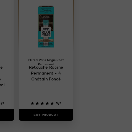
L'Oréal Paris Magic Root
Permanent
ce
Retouche Racine
Permanent - 4
e
Châtain Foncé
5ml
4/5
5/5
BUY PRODUCT