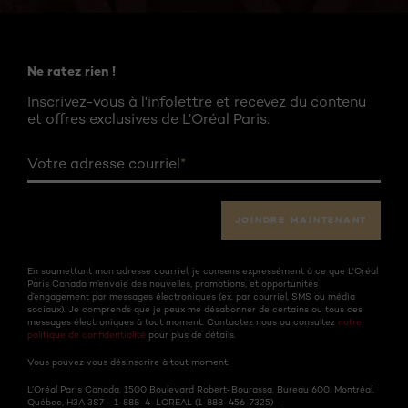
Ne ratez rien !
Inscrivez-vous à l'infolettre et recevez du contenu
et offres exclusives de L’Oréal Paris.
Votre adresse courriel
*
JOINDRE MAINTENANT
En soumettant mon adresse courriel, je consens expressément à ce que L'Oréal
Paris Canada m’envoie des nouvelles, promotions, et opportunités
d’engagement par messages électroniques (ex. par courriel, SMS ou média
sociaux). Je comprends que je peux me désabonner de certains ou tous ces
messages électroniques à tout moment. Contactez nous ou consultez
notre
politique de confidentialité
pour plus de détails.
Vous pouvez vous désinscrire à tout moment.
L’Oréal Paris Canada, 1500 Boulevard Robert-Bourassa, Bureau 600, Montréal,
Québec, H3A 3S7 - 1-888-4-LOREAL (1-888-456-7325) -