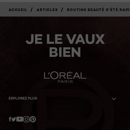
/
/
ACCUEIL
ARTICLES
ROUTINE BEAUTÉ D’ÉTÉ RAP
JE LE VAUX
BIEN
EXPLOREZ PLUS
Twitter
Facebook
YouTube
Instagram
Pinterest