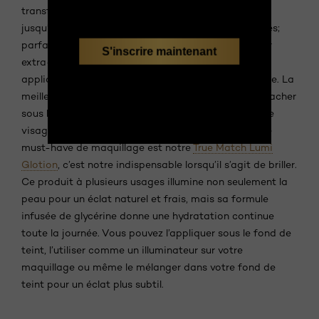
transfère pas, ne fane pas et qui ne s’assèche pas,
jusqu’à un fini fin et naturel qui dure jusqu’à 24 heures;
parfait pour les longues journées d’été. L’applicateur
S'inscrire maintenant
extra-large et la texture élastique permettent une
application facile et un temps de jeu supplémentaire. La
meilleure partie est que vous pouvez l’utiliser pour cacher
sous les yeux ou pour couvrir les imperfections sur le
visage entier, les rougeurs et les cicatrices. Un autre
must-have de maquillage est notre
True Match Lumi
Glotion
, c’est notre indispensable lorsqu’il s’agit de briller.
Ce produit à plusieurs usages illumine non seulement la
peau pour un éclat naturel et frais, mais sa formule
infusée de glycérine donne une hydratation continue
toute la journée. Vous pouvez l’appliquer sous le fond de
teint, l’utiliser comme un illuminateur sur votre
maquillage ou même le mélanger dans votre fond de
teint pour un éclat plus subtil.