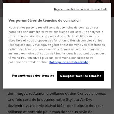
Rejeter tous les témoins non-essentiels
Vos paramètres de témoins de connexion
Routine beauté d’été rapide
Nous et nos partenaires utilisons des témoins de connexion sur
notre site afin d’améliorer votre expérience utilisateur, d’analyser le
trafic de notre site, vous proposer des publicités ciblées sur des
sites tiers et vous proposer des fonctionnalités disponibles sur les
réseaux sociaux. Vous pouvez gérer à tout moment vos préférences,
activer des témoins non-essentiels et vous renseigner davantage
Les sauveurs de cheveux
en lien avec notre utilisation de témoins dans les paramétrages des
témoins. Pour en savoir plus sur les témoins, consultez notre
politique de confidentialité.
Politique de confidentialité
Quand il s’agit de vos cheveux, tout commence dans la
douche. Un moyen rapide de transformer vos cheveux
abîmés est en utilisant notre traitement de
8 secondes
Paramétrages des témoins
Accepter tous les témoins
Wonder Water
. Il remplace votre revitalisant et
fonctionne en seulement 8 secondes pour réparer les
dommages, restaurer la brillance et démêler vos cheveux.
Une fois sorti de la douche, notre Stylista Air Dry
deviendra votre style estival idéal, car il ajoute douceur,
brillance et contrôle pour vous donner un style de