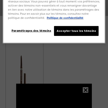
réseaux sociaux. Vous pouvez gérer à tout moment vos préférences,
activer des témoins non-essentiels et vous renseigner davantage
en lien avec notre utilisation de témoins dans les paramétrages des
témoins. Pour en savoir plus sur les témoins, consultez notre
politique de confidentialité.
Politique de confidentialité
Paramétrages des témoins
SPECIFY MY NEEDS
Accepter tous les témoins
1 result(s)
Essayez-le
[Color]: #5b3c11
[Color]: #03224C
[Color]: #F7F2F1
Infallible