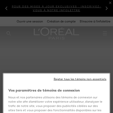
POUR DES MISES À JOUR EXCLUSIVES : INSCRIVEZ-
VOUS À NOTRE INFOLETTRE
Ouvrir une session
Création de compte
S'inscrire à l'infolettre
RECHERCHE CE SITE
Rejeter tous les témoins non-essentiels
Vos paramètres de témoins de connexion
Nous et nos partenaires utilisons des témoins de connexion sur
notre site afin d’améliorer votre expérience utilisateur, d’analyser le
trafic de notre site, vous proposer des publicités ciblées sur des
sites tiers et vous proposer des fonctionnalités disponibles sur les