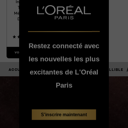
Infallible Grip
Traceur Gel
Mécanique 36h
Denim Brun
4.5/5
Restez connecté avec
VOIR LE PRODUIT
les nouvelles les plus
/
/
/
ACCUEIL
MAQUILLAGE
REGARD
INFALLIBLE
excitantes de L'Oréal
Paris
JE LE VAUX
BIEN
S'inscrire maintenant