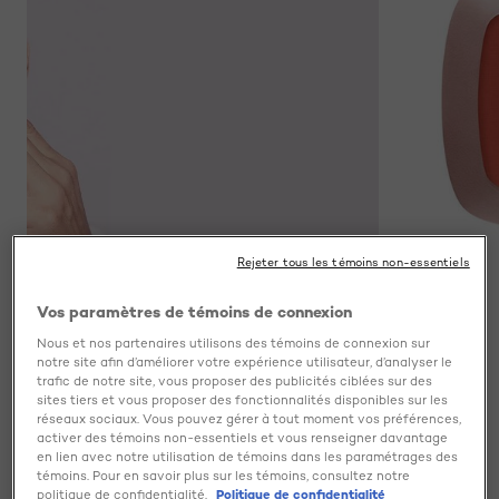
Rejeter tous les témoins non-essentiels
Vos paramètres de témoins de connexion
PREVIOUS CARD
NEXT CARD
Nous et nos partenaires utilisons des témoins de connexion sur
notre site afin d’améliorer votre expérience utilisateur, d’analyser le
trafic de notre site, vous proposer des publicités ciblées sur des
sites tiers et vous proposer des fonctionnalités disponibles sur les
Informations produit
réseaux sociaux. Vous pouvez gérer à tout moment vos préférences,
activer des témoins non-essentiels et vous renseigner davantage
Fard à joues infusé d’un parfum de fruit avec une texture
en lien avec notre utilisation de témoins dans les paramétrages des
douce et veloutée
témoins. Pour en savoir plus sur les témoins, consultez notre
politique de confidentialité.
Politique de confidentialité