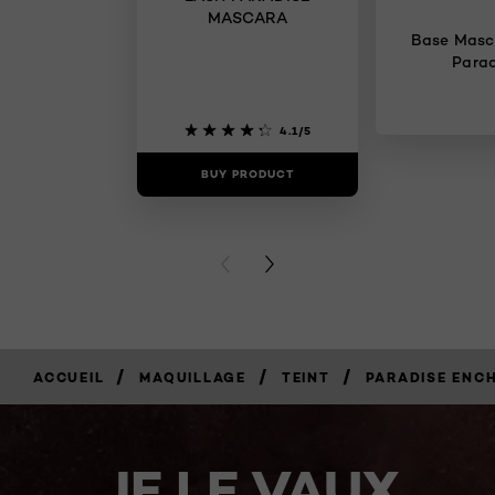
MASCARA
Base Masc
Parad
4.1/5
BUY PRODUCT
BUY PR
PREVIOUS CARD
NEXT CARD
/
/
/
ACCUEIL
MAQUILLAGE
TEINT
PARADISE ENC
JE LE VAUX