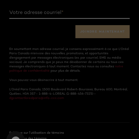
Votre adresse courriel
*
JOINDRE MAINTENANT
En soumettant mon adresse courriel, je consens expressément à ce que L'Oréal
Paris Canada m’envoie des nouvelles, promotions, et opportunités
d’engagement par messages électroniques (ex. par courriel, SMS ou média
sociaux). Je comprends que je peux me désabonner de certains ou tous ces
messages électroniques à tout moment. Contactez nous ou consultez
notre
politique de confidentialité
pour plus de détails.
Vous pouvez vous désinscrire à tout moment.
L’Oréal Paris Canada, 1500 Boulevard Robert-Bourassa, Bureau 600, Montréal,
Québec, H3A 3S7 - 1-888-4-LOREAL (1-888-456-7325) -
dgcontactlorealparis@info-ccc.com
Politique sur l’utilisation de témoins
Paramètres des témoins