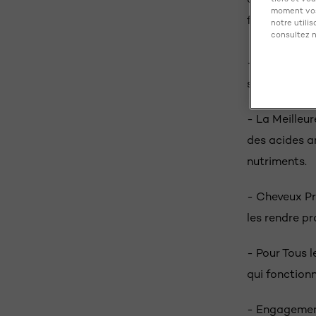
moment vos
faciles à entr
notre utili
consultez n
- Soins Capi
soin des chev
- La Meilleur
des acides a
nutriments.
- Cheveux Pr
les rendre pr
- Pour Tous 
qui fonction
- Engagement