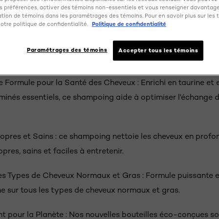
 préférences, activer des témoins non-essentiels et vous renseigner davantage
etenir.
sation de témoins dans les paramétrages des témoins. Pour en savoir plus sur les 
otre politique de confidentialité.
Politique de confidentialité
llaires pour Hommes : Notre shampoing nettoie en profonde
Paramétrages des témoins
Accepter tous les témoins
eux normaux à gras et laisse les cheveux propres et fortifié
e Formule pour la Santé des Cheveux : Enrichi en taurine et e
minés essentiels, ce shampoing aide à optimiser l'échange 
opres et Sains : ce shampoing nettoie les cheveux en profo
opres, sains et faciles à entretenir.
les Types de Cheveux Normaux et Gras : Formule puissante 
ne sur tous les types de cheveux normaux et gras.
 pour la Planète : Nos nouvelles bouteilles éco-conçues s