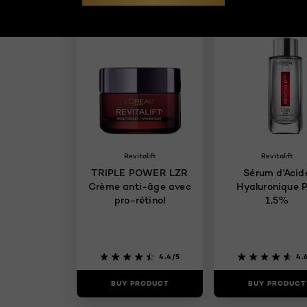
Revitalift
Revitalift
TRIPLE POWER LZR
Sérum d'Acid
Crème anti-âge avec
Hyaluronique P
pro-rétinol
1,5%
4.4/5
4.
BUY PRODUCT
BUY PRODUCT