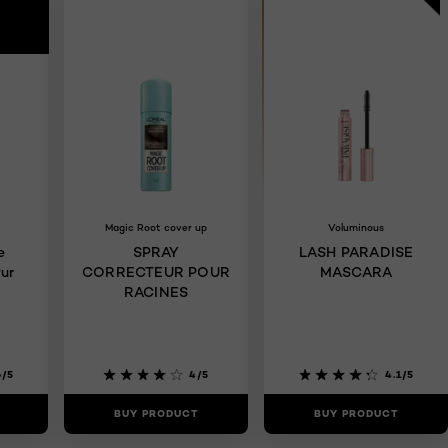
Magic Root cover up
Voluminous
e
SPRAY
LASH PARADISE
ur
CORRECTEUR POUR
MASCARA
RACINES
6/5
4/5
4.1/5
BUY PRODUCT
BUY PRODUCT