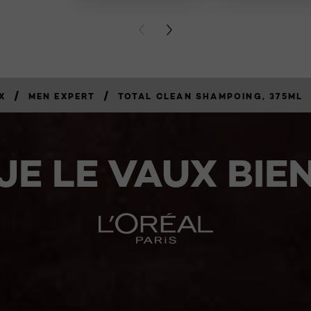
PREVIOUS CARD
NEXT CARD
/
/
X
MEN EXPERT
TOTAL CLEAN SHAMPOING, 375ML
JE LE VAUX BIE