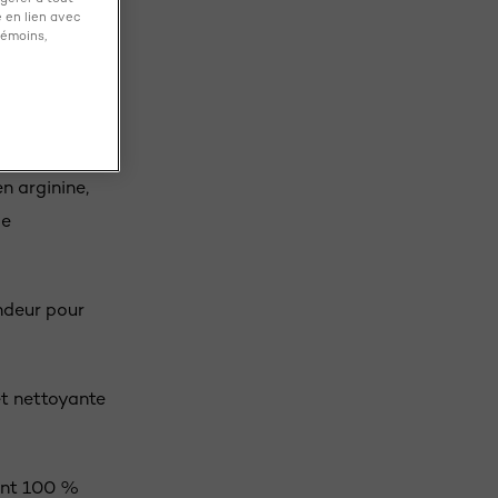
 en lien avec
témoins,
ur et prend
s.
n arginine,
de
ndeur pour
et nettoyante
ont 100 %