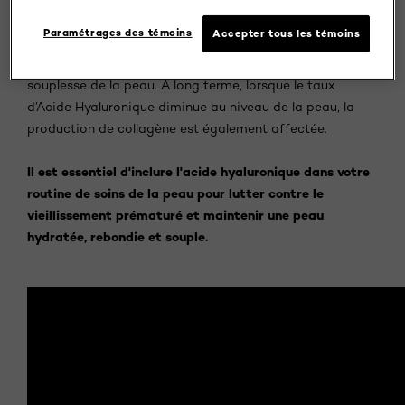
contribue également à soutenir la production de
Paramétrages des témoins
Accepter tous les témoins
collagène dans le derme ? Les deux molécules sont
responsables du maintien de la rondeur et de la
souplesse de la peau. À long terme, lorsque le taux
d’Acide Hyaluronique diminue au niveau de la peau, la
production de collagène est également affectée.
Il est essentiel d'inclure l'acide hyaluronique dans votre
routine de soins de la peau pour lutter contre le
vieillissement prématuré et maintenir une peau
hydratée, rebondie et souple.