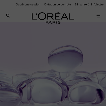
Ouvrir une session
Création de compte
S'inscrire à l'infolettre
POUR DES MISES À JOUR EXCLUSIVES : INSCRIVEZ-
VOUS À NOTRE INFOLETTRE
RECHERCHE CE SITE