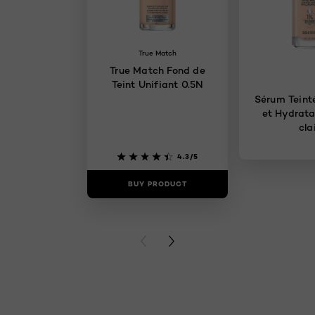
True Match
True Match Fond de
Teint Unifiant 0.5N
Sérum Teinté
et Hydrata
cla
4.3/5
BUY PRODUCT
BUY PR
PREVIOUS CARD
NEXT CARD