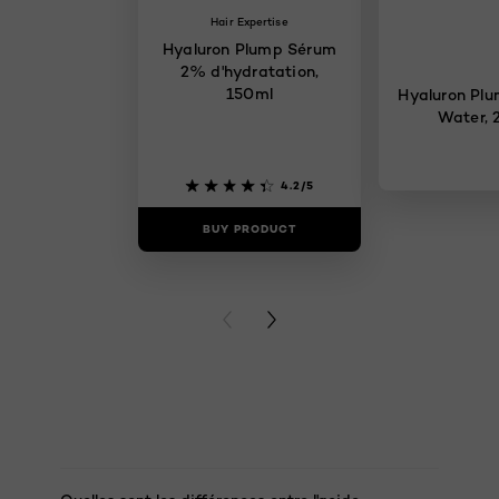
Hair Expertise
Hyaluron Plump Sérum
2% d'hydratation,
150ml
Hyaluron Pl
Water, 
4.2/5
BUY PRODUCT
BUY PR
PREVIOUS CARD
NEXT CARD