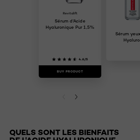
Revitalift
Sérum d'Acide
Hyaluronique Pur 1,5%
Sérum yeux 
Hyaluro
4.6/5
BUY PRODUCT
BUY PR
PREVIOUS CARD
NEXT CARD
QUELS SONT LES BIENFAITS