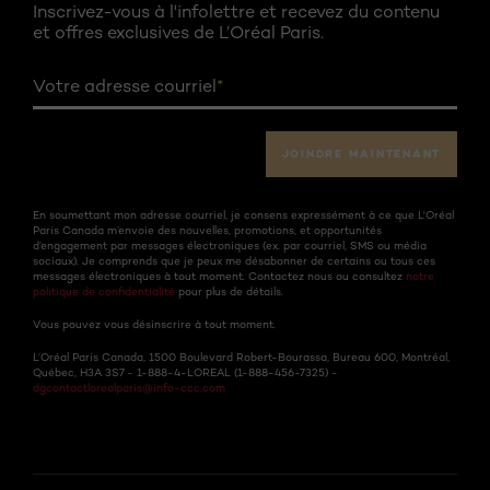
Inscrivez-vous à l'infolettre et recevez du contenu
et offres exclusives de L’Oréal Paris.
Votre adresse courriel
*
JOINDRE MAINTENANT
En soumettant mon adresse courriel, je consens expressément à ce que L'Oréal
Paris Canada m’envoie des nouvelles, promotions, et opportunités
d’engagement par messages électroniques (ex. par courriel, SMS ou média
sociaux). Je comprends que je peux me désabonner de certains ou tous ces
messages électroniques à tout moment. Contactez nous ou consultez
notre
politique de confidentialité
pour plus de détails.
Vous pouvez vous désinscrire à tout moment.
L’Oréal Paris Canada, 1500 Boulevard Robert-Bourassa, Bureau 600, Montréal,
Québec, H3A 3S7 - 1-888-4-LOREAL (1-888-456-7325) -
dgcontactlorealparis@info-ccc.com