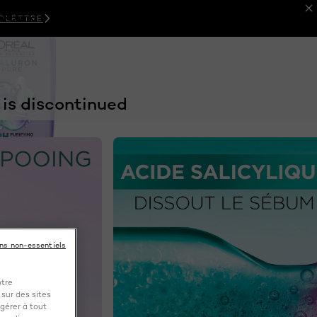
FOLETTRE
GNOSTIC
BLOG
À PROPOS DE
ONNALISÉ
BEAUTÉ
NOUS
 is discontinued
NEXT CARD
ins non-essentiels
otre
 sur des sites
gérer à tout