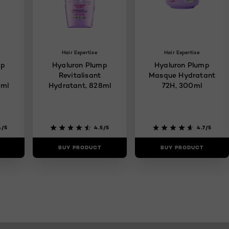
Hair Expertise
Hair Expertise
mp
Hyaluron Plump
Hyaluron Plump
Revitalisant
Masque Hydratant
8ml
Hydratant, 828ml
72H, 300ml
4/5
4.5/5
4.7/5
BUY PRODUCT
BUY PRODUCT