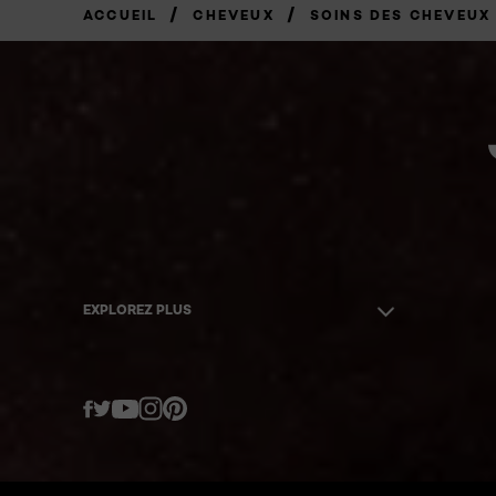
/
/
ACCUEIL
CHEVEUX
SOINS DES CHEVEUX
EXPLOREZ PLUS
Twitter
Facebook
YouTube
Instagram
Pinterest