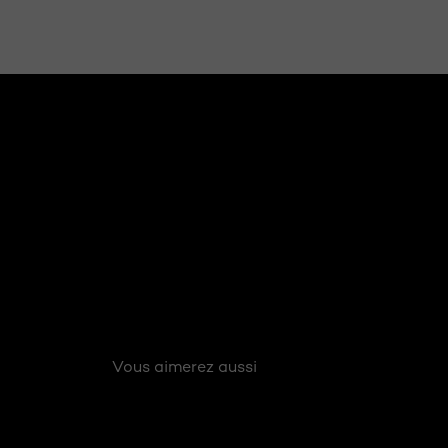
Sauter le slider: Related Articles
Vous aimerez aussi