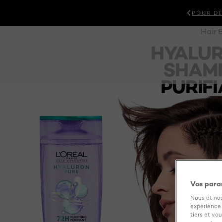
POUR DE
SOIN DE LA
NOUVEAUTÉ
MAQUILLAGE
PEAU
Hair 
HYALUR
SHAM
PURIFI
Vos para
Nous et nos
expérience u
tiers et vo