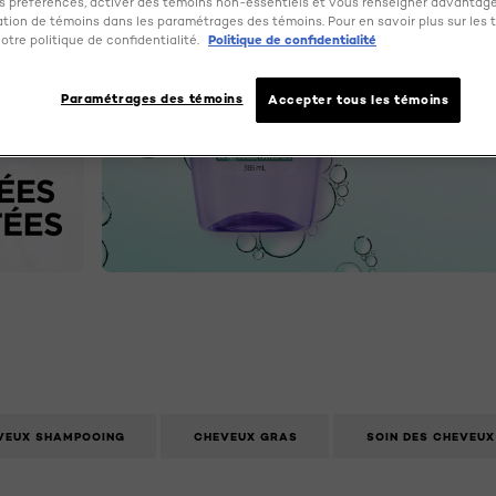
 préférences, activer des témoins non-essentiels et vous renseigner davantage
sation de témoins dans les paramétrages des témoins. Pour en savoir plus sur les 
otre politique de confidentialité.
Politique de confidentialité
Paramétrages des témoins
Accepter tous les témoins
EVEUX SHAMPOOING
CHEVEUX GRAS
SOIN DES CHEVEUX