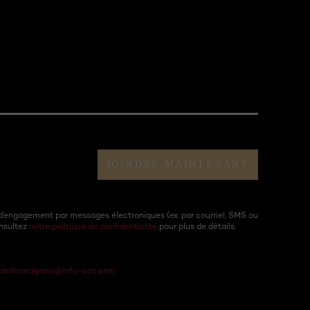
JOINDRE MAINTENANT
d’engagement par messages électroniques (ex. par courriel, SMS ou
onsultez
notre politique de confidentialité
pour plus de détails.
actlorealparis@info-ccc.com