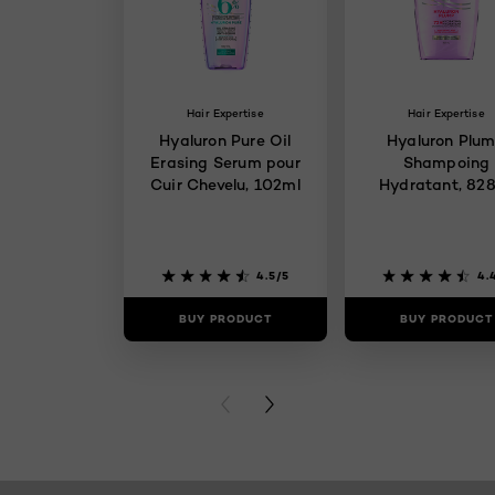
Hair Expertise
Hair Expertise
Hyaluron Pure Oil
Hyaluron Plu
Erasing Serum pour
Shampoing
Cuir Chevelu, 102ml
Hydratant, 82
4.5/5
4.
BUY PRODUCT
BUY PRODUCT
PREVIOUS CARD
NEXT CARD