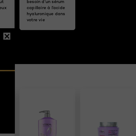
ut
besoin d’un sérum
veux
capillaire à l’acide
hyaluronique dans
votre vie