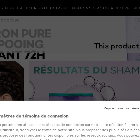
S MISES À JOUR EXCLUSIVES : INSCRIVEZ-VOUS À NOTRE IN
SOIN DES
MEN
DIA
COLORATION
CHEVEUX
EXPERT
PERS
Expertise
ON PURE
POOING
This product
ANT 72H
Rejeter tous les témo
mètres de témoins de connexion
 partenaires utilisons des témoins de connexion sur notre site afin d’améliorer v
tilisateur, d’analyser le trafic de notre site, vous proposer des publicités ciblées
us proposer des fonctionnalités disponibles sur les réseaux sociaux. Vous pouvez 