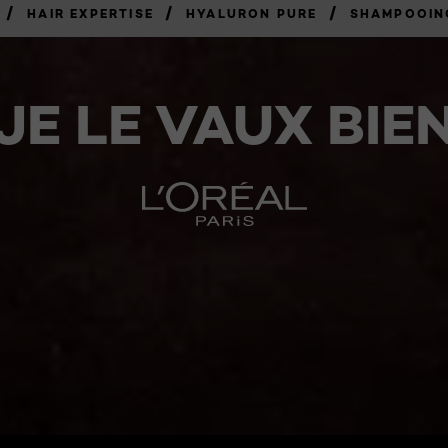
/
/
/
HAIR EXPERTISE
HYALURON PURE
SHAMPOOING
JE LE VAUX BIE