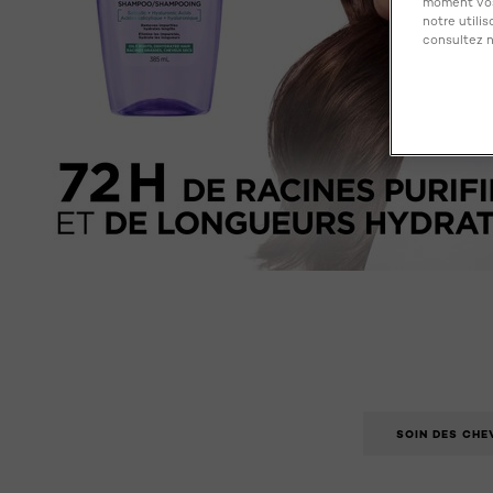
moment vos
notre utili
consultez n
SOIN DES CH