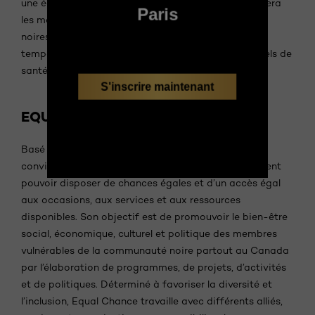
une équipe à l’élaboration d’une application qui aidera
Paris
les ménages à faibles revenus ainsi que les familles
noires sans-abri résidant dans des logements
temporaires à avoir accès à divers services essentiels de
santé mentale, d’emploi, de soins maternels, etc.
S'inscrire maintenant
EQUAL CHANCE
Basé à Ottawa, Equal Chance est fondé sur la
conviction que tous les membres de la société doivent
pouvoir disposer de chances égales et d’un accès égal
aux occasions, aux services et aux ressources
disponibles. Son objectif est de promouvoir le bien-être
social, économique, culturel et politique des membres
vulnérables de la communauté noire partout au Canada
par l’élaboration de programmes, de projets, d’activités
et de politiques. Déterminé à favoriser la diversité et
l’inclusion, Equal Chance travaille avec différents alliés,