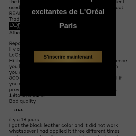
the bottle. The ammonia smell isn’t too bad. After I
used it the second time my hair started falling out
excitantes de L'Oréal
REALLY bad.
Traduire avec Google
Paris
Affiché initialement sur lorealparisusa.com
Réponse de lorealparisusa.com :
il y a 11 jours
LeCare
S'inscrire maintenant
Hi there! We are sorry to hear about the experience
you had with Feria. We would like to speak with
you directly about it. Please give us a call at 1-
800-631-7358, M-F, 9-5, ET. It would be helpful if
you could have the product box available and
provide us with case #47578829 when you call.
1 étoile(s) sur 5.
Bad quality
LIAA
il y a 18 jours
I got the black leather color and it did not work
whatsoever I had applied it three different times