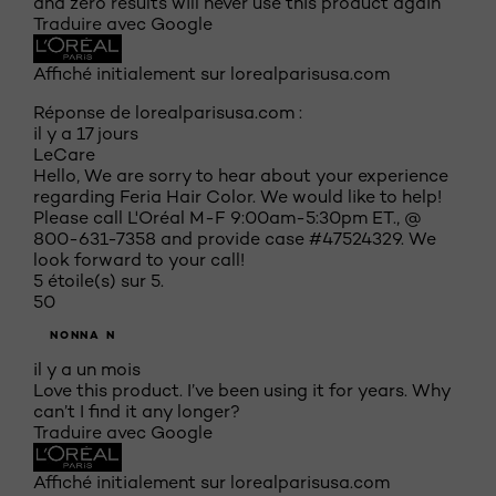
and zero results will never use this product again
Traduire avec Google
Affiché initialement sur lorealparisusa.com
Réponse de lorealparisusa.com :
il y a 17 jours
LeCare
Hello, We are sorry to hear about your experience
regarding Feria Hair Color. We would like to help!
Please call L'Oréal M-F 9:00am-5:30pm ET., @
800-631-7358 and provide case #47524329. We
look forward to your call!
5 étoile(s) sur 5.
50
NONNA N
il y a un mois
Love this product. I’ve been using it for years. Why
can’t I find it any longer?
Traduire avec Google
Affiché initialement sur lorealparisusa.com