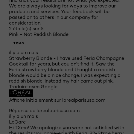
find that your results are not what you expected.
We are always looking for ways to improve our
products and services. Your feedback will be
passed on to others in our company for
consideration.
2 étoile(s) sur 5.
Pink - Not Reddish Blonde
TXMC
il y a un mois
Strawberry Blonde - I have used Feria Champagne
Cocktail for years, but couldn't find it. Saw the
Feria strawberry blonde and thought a reddish
blonde would be a nice change. I was expecting a
reddish blonde, instead my hair came out pink.
Traduire avec Google
Affiché initialement sur lorealparisusa.com
Réponse de lorealparisusa.com :
il y a un mois
LeCare
Hi TXmc! We apologize you were not satisfied with
the results you achieved with Feria, 82-Strawberry