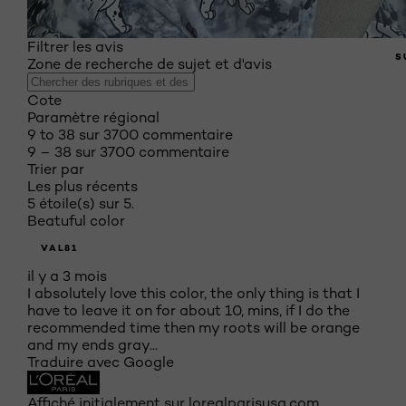
Filtrer les avis
S
Zone de recherche de sujet et d'avis
Cote
Paramètre régional
9 to 38 sur 3700 commentaire
9 – 38 sur 3700 commentaire
Trier par
Les plus récents
5 étoile(s) sur 5.
Beatuful color
VAL81
il y a 3 mois
I absolutely love this color, the only thing is that I
have to leave it on for about 10, mins, if I do the
recommended time then my roots will be orange
and my ends gray...
Traduire avec Google
Affiché initialement sur lorealparisusa.com