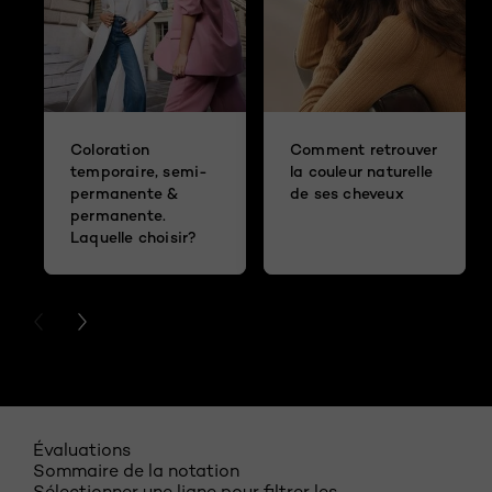
Coloration
Comment retrouver
temporaire, semi-
la couleur naturelle
permanente &
de ses cheveux
permanente.
Laquelle choisir?
PREVIOUS CARD
NEXT CARD
Évaluations
Sommaire de la notation
Sélectionner une ligne pour filtrer les