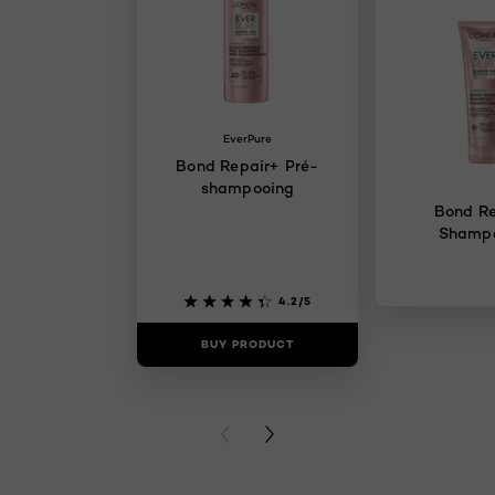
EverPure
Bond Repair+ Pré-
shampooing
Bond Re
Shamp
4.2/5
BUY PRODUCT
BUY PR
PREVIOUS CARD
NEXT CARD