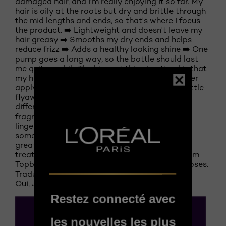
damaged hair, and I'm really enjoying it so far. My
hair is oily at the roots but dry and brittle through
the mid lengths and ends, so that's where I focus
the product. ➡️ Lightweight and doesn't leave my
hair greasy ➡️ Smooths my dry ends and helps
reduce frizz ➡️ Adds a healthy looking shine ➡️ One
pump goes a long way, so the bottle should last
me quite a while The biggest thing I noticed is that
my hair feels smoother and looks healthier after
applying it. It doesn't completely tame every little
flyaway, but it definitely makes a noticeable
difference. The only downside for me is the
fragrance. It has a strong perfume scent that
lingers, so if you're sensitive to fragrances, it's
something to keep in mind. Overall, I think it's a
great everyday hair oil for damaged or color
treated hair. I received this product for free from
Topbox Marketing for testing and review purposes.
Traduire avec Google
Oui, Je recommande ce produit.
Restez connecté avec
les nouvelles les plus