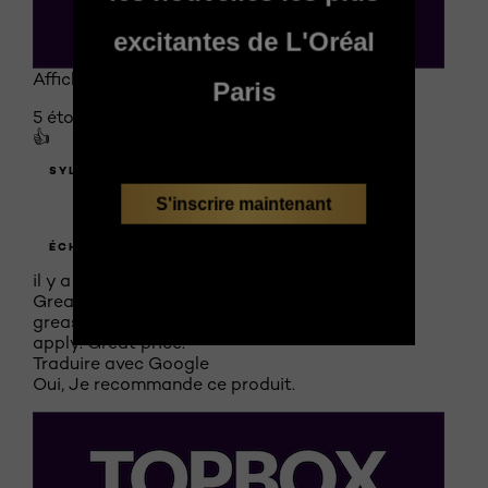
excitantes de L'Oréal
Affiché initialement sur TopBox Marketing
Paris
5 étoile(s) sur 5.
👍
SYL2537
S'inscrire maintenant
INCITATIF
ÉCHANTILLON DU PRODUIT REÇU
il y a 8 jours
Great product. leaves hair soft and shiny. Not
greasy and it doesn’t weigh hair down. Easy to
apply. Great price.
Traduire avec Google
Oui, Je recommande ce produit.