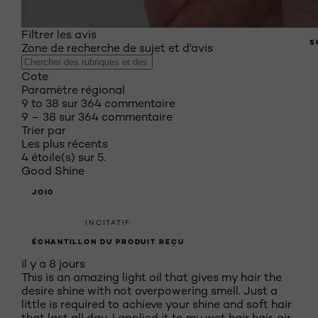
Filtrer les avis
S
Zone de recherche de sujet et d'avis
Cote
Paramètre régional
9 to 38 sur 364 commentaire
9 – 38 sur 364 commentaire
Trier par
Les plus récents
4 étoile(s) sur 5.
Good Shine
JOI0
INCITATIF
ÉCHANTILLON DU PRODUIT REÇU
il y a 8 jours
This is an amazing light oil that gives my hair the
desire shine with not overpowering smell. Just a
little is required to achieve your shine and soft hair
that last all day. I applied it to my wet hair hair, air