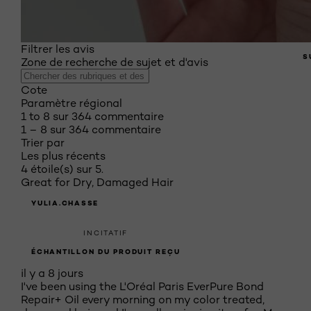
Filtrer les avis
S
Zone de recherche de sujet et d'avis
Cote
Paramètre régional
1 to 8 sur 364 commentaire
1 – 8 sur 364 commentaire
Trier par
Les plus récents
4 étoile(s) sur 5.
Great for Dry, Damaged Hair
YULIA.CHASSE
INCITATIF
ÉCHANTILLON DU PRODUIT REÇU
il y a 8 jours
I've been using the L'Oréal Paris EverPure Bond
Repair+ Oil every morning on my color treated,