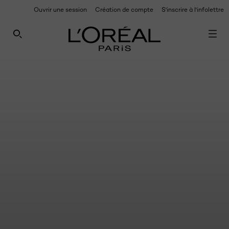
Ouvrir une session
Création de compte
S'inscrire à l'infolettre
POUR DES MISES À JOUR EXCLUSIVES : INSCRIVEZ-
VOUS À NOTRE INFOLETTRE
RECHERCHE CE SITE