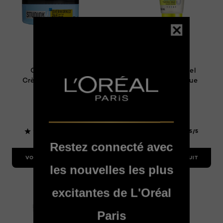
Studio Line
Studio Line
Overworked
Mineralfx Gel
Crème Pâte 24H
Fondant Tenue
Forte 24H
5/5
5/5
Restez connecté avec
VOIR LE PRODUIT
VOIR LE PRODUIT
les nouvelles les plus
excitantes de L'Oréal
Paris