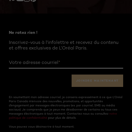
Twitter
Facebook
YouTube
Instagram
Pinterest
Ne ratez rien !
Inscrivez-vous à l'infolettre et recevez du contenu
et offres exclusives de L’Oréal Paris.
Votre adresse courriel
*
JOINDRE MAINTENANT
En soumettant mon adresse courriel, je consens expressément à ce que L'Oréal
Paris Canada m’envoie des nouvelles, promotions, et opportunités
d’engagement par messages électroniques (ex. par courriel, SMS ou média
sociaux). Je comprends que je peux me désabonner de certains ou tous ces
messages électroniques à tout moment. Contactez nous ou consultez
notre
politique de confidentialité
pour plus de détails.
Vous pouvez vous désinscrire à tout moment.