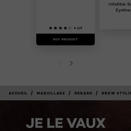
Infallible 
Eyeline
4.1/5
BUY PRODUCT
BUY PR
PREVIOUS CARD
NEXT CARD
/
/
/
ACCUEIL
MAQUILLAGE
REGARD
BROW STYLI
JE LE VAUX