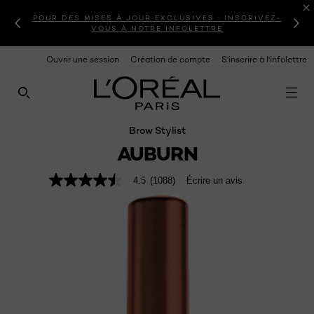
POUR DES MISES À JOUR EXCLUSIVES : INSCRIVEZ-
VOUS À NOTRE INFOLETTRE
Ouvrir une session
Création de compte
S'inscrire à l'infolettre
RECHERCHE CE SITE
Brow Stylist
AUBURN
4.5
(1088)
Écrire un avis
4.5
étoiles
sur
5
,
valeur
de
note
moyenne.
Read
1088
Reviews.