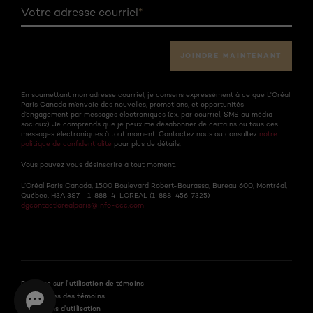
Votre adresse courriel
*
JOINDRE MAINTENANT
En soumettant mon adresse courriel, je consens expressément à ce que L'Oréal
Paris Canada m’envoie des nouvelles, promotions, et opportunités
d’engagement par messages électroniques (ex. par courriel, SMS ou média
sociaux). Je comprends que je peux me désabonner de certains ou tous ces
messages électroniques à tout moment. Contactez nous ou consultez
notre
politique de confidentialité
pour plus de détails.
Vous pouvez vous désinscrire à tout moment.
L’Oréal Paris Canada, 1500 Boulevard Robert-Bourassa, Bureau 600, Montréal,
Québec, H3A 3S7 - 1-888-4-LOREAL (1-888-456-7325) -
dgcontactlorealparis@info-ccc.com
Politique sur l’utilisation de témoins
Paramètres des témoins
Conditions d'utilisation