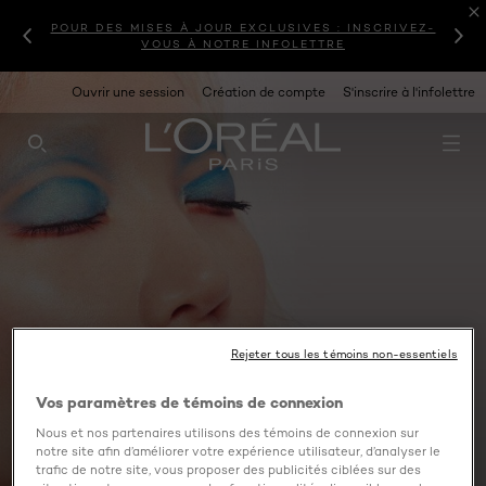
POUR DES MISES À JOUR EXCLUSIVES : INSCRIVEZ-
VOUS À NOTRE INFOLETTRE
Ouvrir une session
Création de compte
S'inscrire à l'infolettre
RECHERCHE CE SITE
Rejeter tous les témoins non-essentiels
Vos paramètres de témoins de connexion
Nous et nos partenaires utilisons des témoins de connexion sur
notre site afin d’améliorer votre expérience utilisateur, d’analyser le
trafic de notre site, vous proposer des publicités ciblées sur des