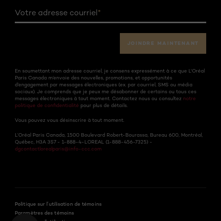
Votre adresse courriel
*
JOINDRE MAINTENANT
En soumettant mon adresse courriel, je consens expressément à ce que L'Oréal
Paris Canada m’envoie des nouvelles, promotions, et opportunités
d’engagement par messages électroniques (ex. par courriel, SMS ou média
sociaux). Je comprends que je peux me désabonner de certains ou tous ces
messages électroniques à tout moment. Contactez nous ou consultez
notre
politique de confidentialité
pour plus de détails.
Vous pouvez vous désinscrire à tout moment.
L’Oréal Paris Canada, 1500 Boulevard Robert-Bourassa, Bureau 600, Montréal,
Québec, H3A 3S7 - 1-888-4-LOREAL (1-888-456-7325) -
dgcontactlorealparis@info-ccc.com
Politique sur l’utilisation de témoins
Paramètres des témoins