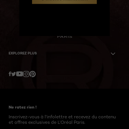
BIEN
EXPLOREZ PLUS
Twitter
Facebook
YouTube
Instagram
Pinterest
Ne ratez rien !
Inscrivez-vous à l'infolettre et recevez du contenu
et offres exclusives de L’Oréal Paris.