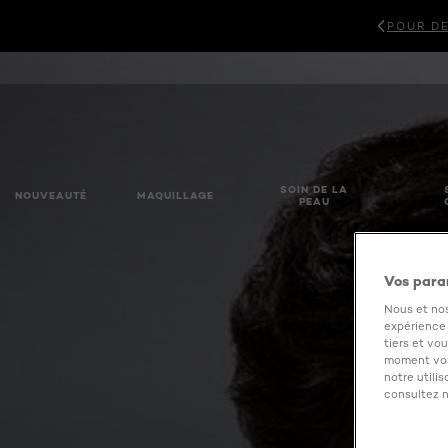
POUR DE
SOIN DE LA
NOUVEAUTÉ
MAQUILLAGE
PEAU
Vos para
Nous et nos
expérience u
tiers et vo
moment vos
notre utili
consultez n