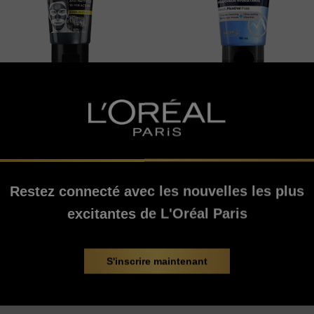
Pure Charcoal
Men Expert
Pure Charcoal Pure
Hydra Power
Charcoal Masque
Nettoyant
Purifiant
Restez connecté avec les nouvelles les plus
excitantes de L'Oréal Paris
4.2/5
0/5
VOIR LE PRODUIT
VOIR LE PRODUIT
S'inscrire maintenant