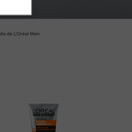
ISAGE
nts de L’Oréal Men