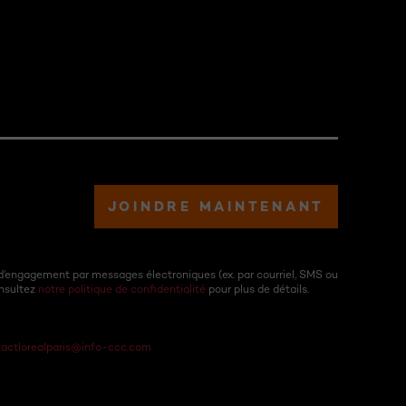
JOINDRE MAINTENANT
d’engagement par messages électroniques (ex. par courriel, SMS ou
onsultez
notre politique de confidentialité
pour plus de détails.
actlorealparis@info-ccc.com