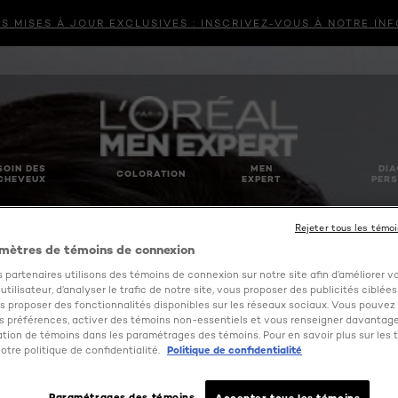
S MISES À JOUR EXCLUSIVES : INSCRIVEZ-VOUS À NOTRE IN
SOIN DES
MEN
DIA
COLORATION
CHEVEUX
EXPERT
PERS
Rejeter tous les témo
mètres de témoins de connexion
 partenaires utilisons des témoins de connexion sur notre site afin d’améliorer v
tilisateur, d’analyser le trafic de notre site, vous proposer des publicités ciblées
us proposer des fonctionnalités disponibles sur les réseaux sociaux. Vous pouvez 
 préférences, activer des témoins non-essentiels et vous renseigner davantage
sation de témoins dans les paramétrages des témoins. Pour en savoir plus sur les 
otre politique de confidentialité.
Politique de confidentialité
Paramétrages des témoins
Accepter tous les témoins