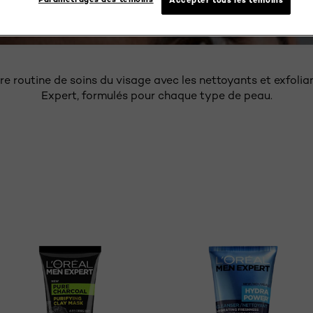
OYANT ET EXFOLIANT V
re routine de soins du visage avec les nettoyants et exfolia
Expert, formulés pour chaque type de peau.