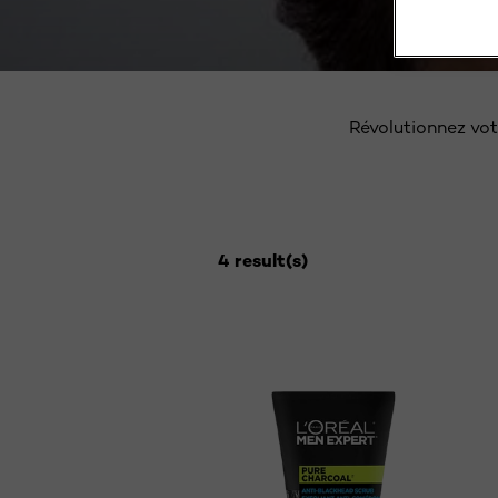
NETT
Révolutionnez vot
4 result(s)